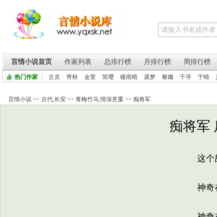
言情小说首页
作家列表
总排行榜
月排行榜
周排行榜
热门作家
古灵
寄秋
金萱
简璎
楼雨晴
裘梦
黎孅
千寻
于晴
言情小说
>>
古代
,
长安
>>
青梅竹马
,
情深意重
>>
痴将军
痴将军 
这个故
神奇
神奇在