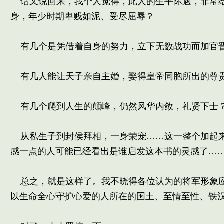
话又说回来，我个人觉得，此人的生平际遇，非常给
身，年少时期卑贱如泥、受尽屈辱？
有几个是凭借着自身的努力，立下无数战功而加官
有几人能让天子亲自主婚，娶得皇帝同胞所出的尊贵
有几个爬到人生的颠峰，仍然风华内敛，礼贤下士
从私生子到封侯拜相，一身荣宠……这一整个加起来
感一点的人可能已经看出是谁启发这本书的灵感了…
总之，就是这样了。我不晓得各位认为的将军形象应
以生命全心守护心爱的人所在的国土、至情至性、铁