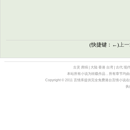
(快捷键：←)
上一
古灵
席绢
|
大陆
香港
台湾
|
古代
现
本站所有小说为转载作品，所有章节均由
Copyright © 2011
言情库
提供完全免费港台言情小说在线?亩
执