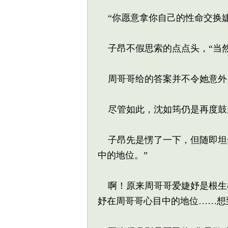
“你愿意拿你自己的性命交换婕
子昂不假思索的点点头，“当然
周哥哥给的答案并不令她意外
尽管如此，沈如筠仍是再度鼓起
子昂先是愣了一下，但随即坦然
中的地位。”
啊！原来周哥哥爱婕妤是根生
妤在周哥哥心目中的地位……想