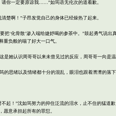
请你一定要原谅我……”如筠语无伦次的道着歉。
清楚啊！”子昂发觉自己的身体已经燥热了起来。
她要把‘化骨散’渗入端给婕妤喝的参茶中。”鼓起勇气说出
释重负般的喘了好大一口气。
这是她认识周哥哥以来未曾见过的反应，周哥哥一向是温
筠的思绪以及情绪都十分的混乱，眼泪也跟着潸潸的落下
不起！”沈如筠努力的抑住泛流的泪水，止不住的猛道歉
，愿意承担起所有的罪愆。