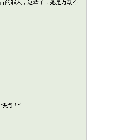
古的罪人，这辈子，她是万劫不
快点！“