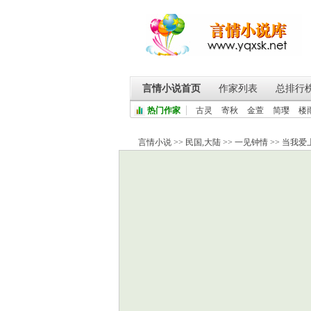
言情小说首页
作家列表
总排行
热门作家
古灵
寄秋
金萱
简璎
楼
言情小说
>>
民国
,
大陆
>>
一见钟情
>>
当我爱