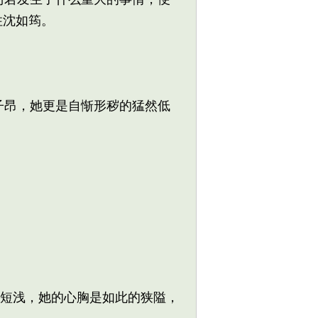
住沈如筠。
昂，她更是自惭形秽的猛然低
短浅，她的心胸是如此的狭隘，