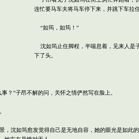
连忙要马车夫将马车停下来，并跳下车拉
“如筠，如筠！”
沈如筠止住脚程，半喘息着，见来人是子
下了头。
事？”子昂不解的问，关怀之情俨然写在脸上。
。
景，沈如筠愈发觉得自己是无地自容，她的眼光是如此的