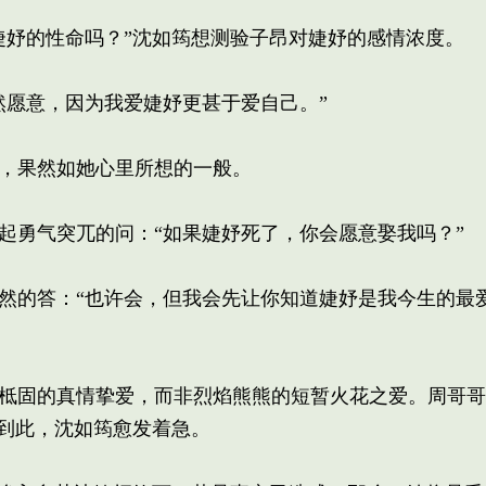
妤的性命吗？”沈如筠想测验子昂对婕妤的感情浓度。
愿意，因为我爱婕妤更甚于爱自己。”
，果然如她心里所想的一般。
勇气突兀的问：“如果婕妤死了，你会愿意娶我吗？”
的答：“也许会，但我会先让你知道婕妤是我今生的最
柢固的真情挚爱，而非烈焰熊熊的短暂火花之爱。周哥哥
到此，沈如筠愈发着急。