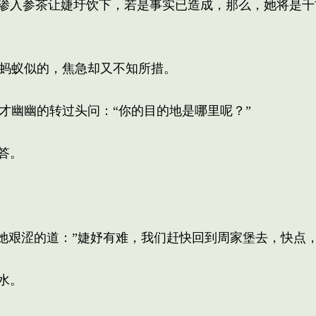
渗入参茶让婕圩饮下，若是事实已造成，那么，她将是千
蚂蚁似的，焦急却又不知所措。
幽幽的转过头问：“你的目的地是哪里呢？”
答。
她艰涩的道：”婕妤有难，我们赶快回到周家堡去，快点，
水。