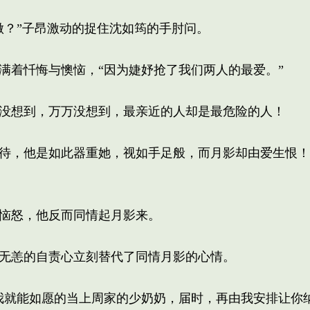
？”子昂激动的捉住沈如筠的手肘问。
着忏悔与懊恼，“因为婕妤抢了我们两人的最爱。”
没想到，万万没想到，最亲近的人却是最危险的人！
待，他是如此器重她，视如手足般，而月影却由爱生恨！
恼怒，他反而同情起月影来。
无恙的自责心立刻替代了同情月影的心情。
就能如愿的当上周家的少奶奶，届时，再由我安排让你