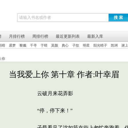
搜 索
榜
月排行榜
周排行榜
最近更新列表
最新入库
雨晴
裘梦
黎孅
千寻
于晴
莫颜
典心
子纹
明星
阳光晴子
凯琍
谢
上你
当我爱上你 第十章 作者:叶幸眉
云破月来花弄影
“停，停下来！”
子昂看见了沈如筠在街上匆忙奔跑着，仿