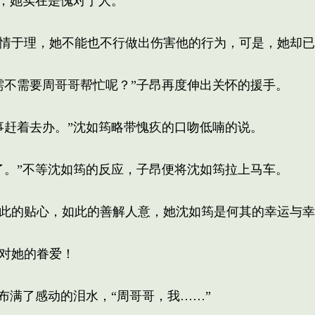
，她实在是愧对于人。
情于理，她不能也不行做出伤害他的行为，可是，她却已
不需要周哥哥帮忙呢？”子昂再度伸出关怀的援手。
赶着去办。”沈如筠略带愧疚的口吻低喃的说。
。”不等沈如筠的反应，子昂便将沈如筠拉上马车。
此的贴心，如此的善解人意，她沈如筠是何其的幸运与幸
对她的眷爱！
布满了感动的泪水，“周哥哥，我……”