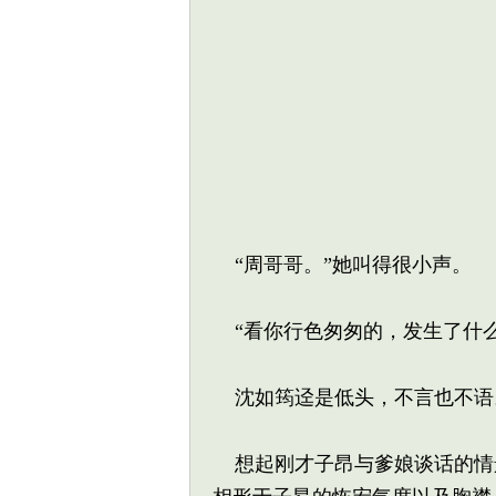
“周哥哥。”她叫得很小声。
“看你行色匆匆的，发生了什么
沈如筠迳是低头，不言也不语
想起刚才子昂与爹娘谈话的情