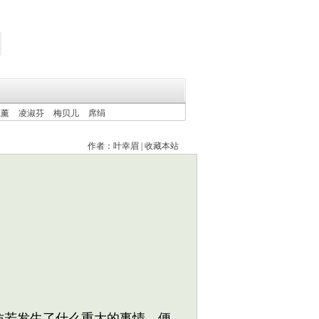
上薰
凌淑芬
梅贝儿
席绢
作者：
叶幸眉
|
收藏本站
若发生了什么重大的事情，便