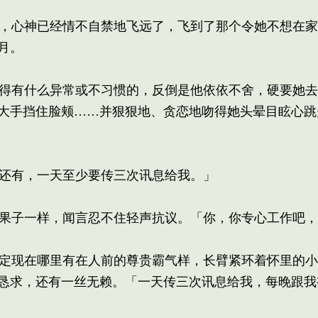
，心神已经情不自禁地飞远了，飞到了那个令她不想在家
月。
得有什么异常或不习惯的，反倒是他依依不舍，硬要她去
大手挡住脸颊……并狠狠地、贪恋地吻得她头晕目眩心跳
还有，一天至少要传三次讯息给我。」
果子一样，闻言忍不住轻声抗议。「你，你专心工作吧，
定现在哪里有在人前的尊贵霸气样，长臂紧环着怀里的小
恳求，还有一丝无赖。「一天传三次讯息给我，每晚跟我