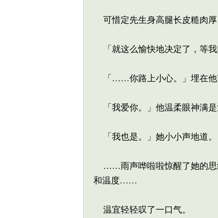
可惜定先生身高腿长皮糙肉厚
「就这么愉快地决定了，等我
「……你路上小心。」埋在他
「我爱你。」他温柔眼神满是
「我也是。」她小小声地道。
……雨声哗啦啦惊醒了她的思
和温度……
温宜轻轻叹了一口气。