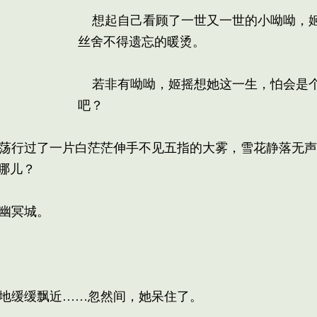
想起自己看顾了一世又一世的小呦呦，姬
丝舍不得遗忘的暖烫。
若非有呦呦，姬摇想她这一生，怕会是个
吧？
荡行过了一片白茫茫伸手不见五指的大雾，雪花静落无声
哪儿？
幽冥城。
地缓缓飘近……忽然间，她呆住了。