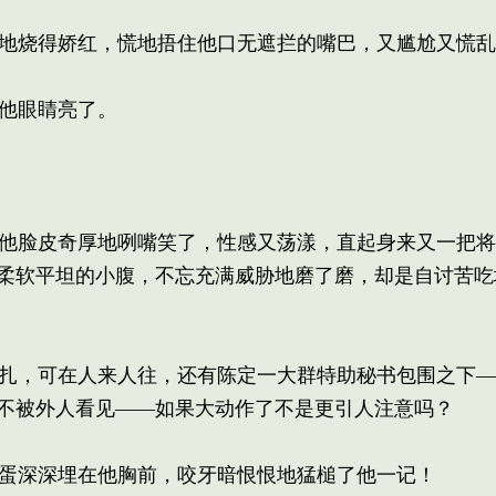
地烧得娇红，慌地捂住他口无遮拦的嘴巴，又尴尬又慌乱
他眼睛亮了。
他脸皮奇厚地咧嘴笑了，性感又荡漾，直起身来又一把将
柔软平坦的小腹，不忘充满威胁地磨了磨，却是自讨苦吃
扎，可在人来人往，还有陈定一大群特助秘书包围之下—
不被外人看见——如果大动作了不是更引人注意吗？
蛋深深埋在他胸前，咬牙暗恨恨地猛槌了他一记！