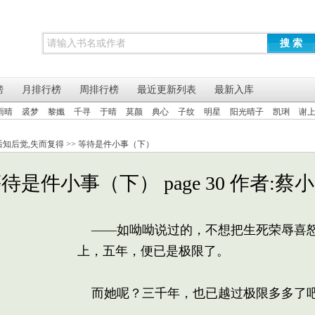
搜 索
榜
月排行榜
周排行榜
最近更新列表
最新入库
雨晴
裘梦
黎孅
千寻
于晴
莫颜
典心
子纹
明星
阳光晴子
凯琍
谢
后知后觉
,
失而复得
>>
等待是件小事（下）
待是件小事（下） page 30 作者:蔡
——如呦呦说过的，不想把生死荣辱喜怒
上，五年，便已是极限了。
而她呢？三千年，也已越过极限多多了