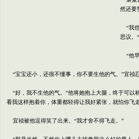
然还要
“我也
思议。
“他早
“宝宝还小，还很不懂事，你不要生他的气。”宜祯
“好，我不生他的气。”他将她抱上大腿，终于可以
看我这样抱着你，体重都轻得让我好紧张，就怕你飞走
宜祯被他逗得笑了出来。“我才舍不得飞走。”