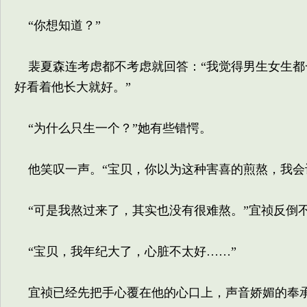
“你想知道？”
裴夏森连考虑都不考虑就回答：“我觉得男生女生都
好看着他长大就好。”
“为什么只生一个？”她有些错愕。
他笑叹一声。“宝贝，你以为这种害喜的煎熬，我会
“可是我熬过来了，其实也没有很难熬。”宜祯反倒
“宝贝，我年纪大了，心脏不太好……”
宜祯已经先把手心覆在他的心口上，声音娇媚的奉承