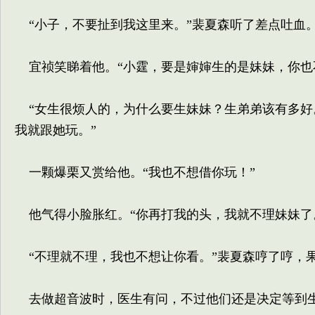
“小子，不要扯到我这里来。”裴夏森听了差点吐血
宜祯笑睇着他。“小霆，要是婶婶生的是妹妹，你也
“女生很烦人的，为什么要生妹妹？生弟弟该有多好
我就跟她玩。”
一颗爆栗又赏给他。“我也不想借你玩！”
他气得小脸胀红。“你再打我的头，我就不理妹妹了
“不理就不理，我也不想让你看。”裴夏森哼了哼，果
去做超音波时，医生有问，不过他们还是决定等到生