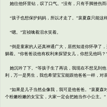
她往他怀里钻，叹了口气。“没有，只有手脚挫伤而
“孩子也想保护妈妈，所以才走了。”裴夏森只能这样
“嗯。”宜祯噙着泪水笑着。
“倒是童家的人还真神通广大，居然知道你怀孕了，
躺着。“你爸爸说他有权利来探望女儿，你想见他吗？
她沉吟了下。“等孩子生了再说，我现在不想见到他
利，万一是男生，我也希望宝宝能跟他爸爸一样，对喜
“如果是儿子当然会像我，我可是他爸爸。”裴夏森
个粉嫩粉嫩的女宝宝，大家一定会把她当作小公主。”