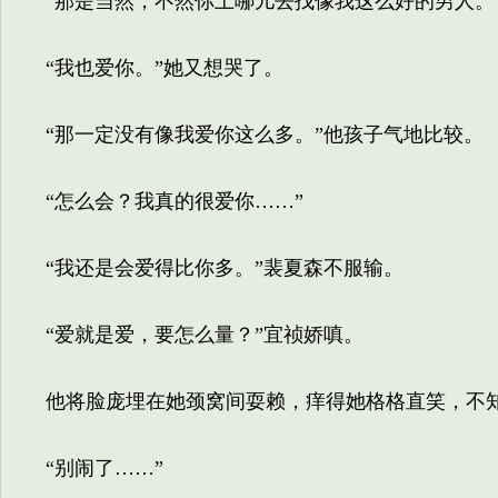
“那是当然，不然你上哪儿去找像我这么好的男人。”
“我也爱你。”她又想哭了。
“那一定没有像我爱你这么多。”他孩子气地比较。
“怎么会？我真的很爱你……”
“我还是会爱得比你多。”裴夏森不服输。
“爱就是爱，要怎么量？”宜祯娇嗔。
他将脸庞埋在她颈窝间耍赖，痒得她格格直笑，不知
“别闹了……”