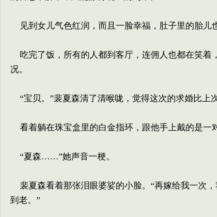
见到女儿气色红润，而且一脸幸福，肚子里的胎儿也
吃完了饭，所有的人都到客厅，连佣人也都在笑着，
况。
“宝贝。”裴夏森清了清喉咙，觉得这次的求婚比上次
看着躺在珠宝盒里的白金指环，跟他手上戴的是一对
“夏森……”她声音一梗。
裴夏森看着那张泪眼婆娑的小脸。“再嫁给我一次，
到老。”