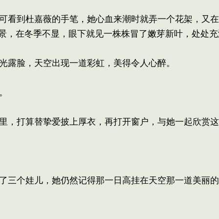
可看到杜嘉薇的手笔，她心血来潮时就弄一个花架，又在
景，在冬季不显，眼下就见一株株冒了嫩芽新叶，处处充
光露脸，天空出现一道彩虹，美得令人心醉。
。
里，打算替挚爱披上厚衣，再打开窗户，与她一起欣赏这
了三个娃儿，她仍然记得那一日高挂在天空那一道美丽的