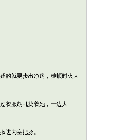
疑的就要步出净房，她顿时火大
过衣服胡乱拢着她，一边大
揪进内室把脉。