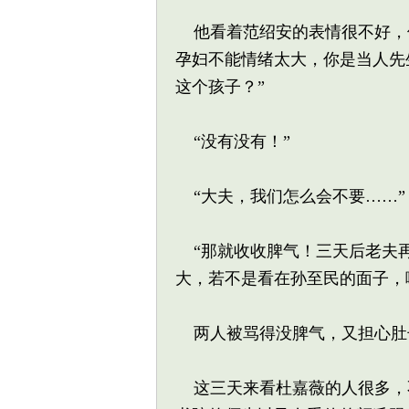
他看着范绍安的表情很不好，但
孕妇不能情绪太大，你是当人先
这个孩子？”
“没有没有！”
“大夫，我们怎么会不要……”
“那就收收脾气！三天后老夫再
大，若不是看在孙至民的面子，
两人被骂得没脾气，又担心肚
这三天来看杜嘉薇的人很多，