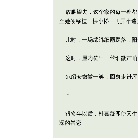
放眼望去，这个家的每一处都
至她便移植一棵小松，再弄个造
此时，一场绵绵细雨飘落，阳
这时，屋内传出一丝细微声响
范绍安微微一笑，回身走进屋
＊
很多年以后，杜嘉薇即使又生
深的眷恋。