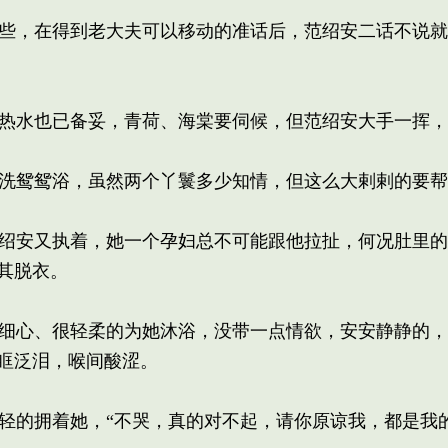
些，在得到老大夫可以移动的准话后，范绍安二话不说就
热水也已备妥，青荷、海棠要伺候，但范绍安大手一挥，
洗鸳鸳浴，虽然两个丫鬟多少知情，但这么大剌剌的要帮
绍安又执着，她一个孕妇总不可能跟他拉扯，何况肚里的
其脱衣。
细心、很轻柔的为她沐浴，没带一点情欲，安安静静的，
眶泛泪，喉间酸涩。
的拥着她，“不哭，真的对不起，请你原谅我，都是我