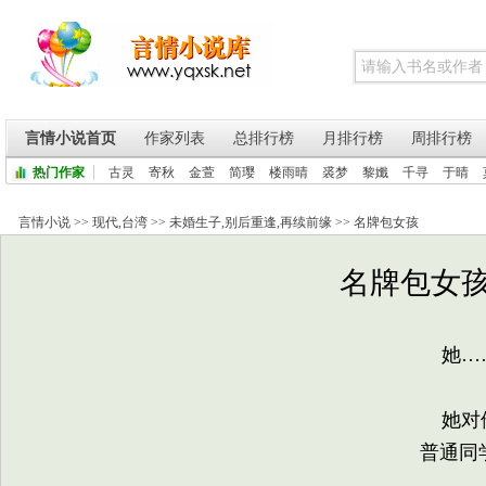
言情小说首页
作家列表
总排行榜
月排行榜
周排行榜
热门作家
古灵
寄秋
金萱
简璎
楼雨晴
裘梦
黎孅
千寻
于晴
言情小说
>>
现代
,
台湾
>>
未婚生子
,
别后重逢
,
再续前缘
>>
名牌包女孩
名牌包女孩 
她…
她对他
普通同