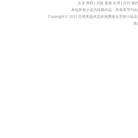
古灵
席绢
|
大陆
香港
台湾
|
古代
现
本站所有小说为转载作品，所有章节均由
Copyright © 2011
言情库
提供完全免费港台言情小说在线?亩
执