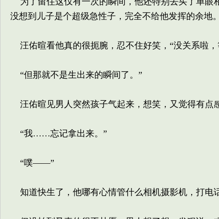
为了留住这仅有一次的瞬间，他还特别去买了单眼相
没想到儿子是个超级急性子，完全不给他发挥的余地
汪佑暄看他真的很扼腕，忍不住好笑，“没关系啦，
“但那就不是生出来的瞬间了。”
汪佑暄见男人突然孩子气起来，想笑，又觉得有点感
“我……忘记拿出来。”
“噗——”
知道快生了，他哪有心情管什么相机摄影机，打电