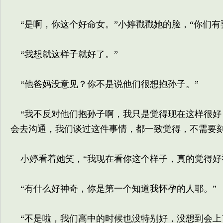
“是啊，你这个好命女。”小婷戳戳她的脸，“你们有
“我想就这样子就好了。”
“他爸妈没意见？你不是说他们很想抱孙子。”
“我不反对他们抱孙子啊，我只是觉得现在这样很好
会去沟通，我们谈过这件事情，都一致觉得，不需要刻
小婷看着她笑，“我现在看你这个样子，真的觉得好
“有什么好神奇，你是第一个知道我怀孕的人耶。”
“不是啦，我们高中的时候也没特别好，没想到会上