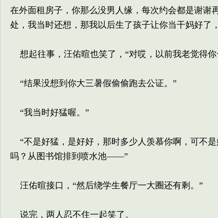
在外面租房子，你那么没男人缘，每次约会都是谢谢
处，我当时还想，那我以后生了孩子让你当干妈好了，
想起往事，汪佑暄也笑了，“对哎，以前我老觉得你
“结果没想到你大三暑假偷偷跑去公证。”
“我当时好猛喔。”
“不是好猛，是好好，那时多少人羡慕你啊，可不是
吗？从图书馆排到喷水池——”
汪佑暄接口，“然后绕学生餐厅一大圈还有剩。”
说完，两人忍不住一起笑了。