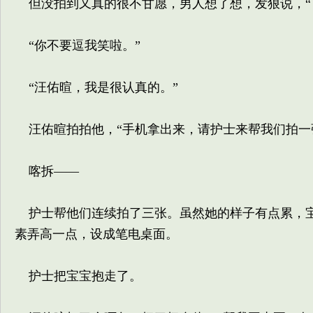
但没拍到又真的很不甘愿，男人想了想，发狠说，“
“你不要逗我笑啦。”
“汪佑暄，我是很认真的。”
汪佑暄拍拍他，“手机拿出来，请护士来帮我们拍一
喀拆——
护士帮他们连续拍了三张。虽然她的样子有点累，宝
素弄高一点，设成笔电桌面。
护士把宝宝抱走了。