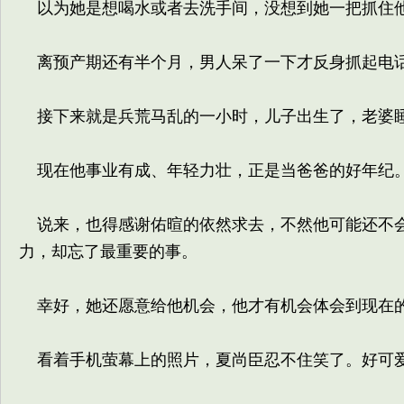
以为她是想喝水或者去洗手间，没想到她一把抓住他
离预产期还有半个月，男人呆了一下才反身抓起电
接下来就是兵荒马乱的一小时，儿子出生了，老婆睡
现在他事业有成、年轻力壮，正是当爸爸的好年纪
说来，也得感谢佑暄的依然求去，不然他可能还不会
力，却忘了最重要的事。
幸好，她还愿意给他机会，他才有机会体会到现在
看着手机萤幕上的照片，夏尚臣忍不住笑了。好可爱