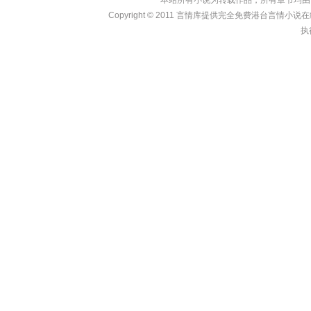
本站所有小说为转载作品，所有章节均由
Copyright © 2011
言情库
提供完全免费港台言情小说在线?亩
执