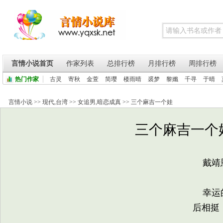
言情小说首页
作家列表
总排行榜
月排行榜
周排行榜
热门作家
古灵
寄秋
金萱
简璎
楼雨晴
裘梦
黎孅
千寻
于晴
言情小说
>>
现代
,
台湾
>>
女追男
,
暗恋成真
>>
三个麻吉一个娃
三个麻吉一个娃 
戴靖恩
幸运的
后相挺