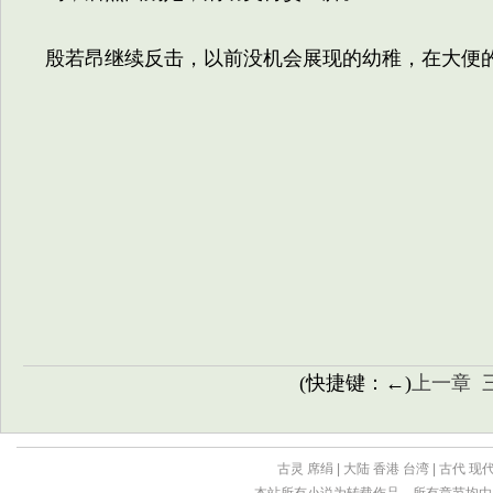
殷若昂继续反击，以前没机会展现的幼稚，在大便
(快捷键：←)
上一章
古灵
席绢
|
大陆
香港
台湾
|
古代
现