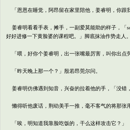
「恩恩在睡觉，阿昂留在家里陪他，姜睿明，你跟我
姜睿明看看手表，摊手，一副爱莫能助的样子，「so
好好进修一下黄脸婆的课程吧。」脚底抹油作势走人
「喂，好你个姜睿明，出一张嘴最厉害，叫你出点劳
「昨天晚上那一个？」殷若昂莞尔问。
姜睿明仿佛遇到知音，兴奋的拉着他的手，「没错，
懒得听他废话，荆幼美手一推，毫不客气的将那张用
「唉，明知道我靠脸吃饭的，干么这样攻击它？」