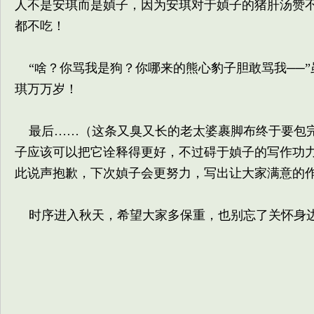
人不是安琪而是媜子，因为安琪对于媜子的猪肝汤赞
都不吃！
“啥？你骂我是狗？你哪来的熊心豹子胆敢骂我──
琪万万岁！
最后……（这条又臭又长的老太婆裹脚布终于要包完
子应该可以把它诠释得更好，不过碍于媜子的写作功
此说声抱歉，下次媜子会更努力，写出让大家满意的
时序进入秋天，希望大家多保重，也别忘了关怀身