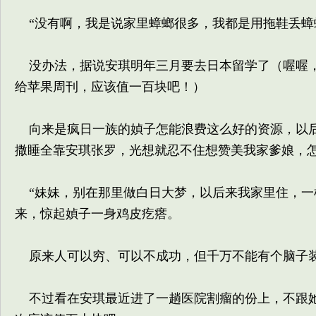
“没有啊，我是说家里蟑螂很多，我都是用拖鞋丢蟑
没办法，据说安琪明年三月要去日本留学了（喔喔，
给苹果周刊，应该值一百块吧！）
向来是疯日一族的媜子怎能浪费这么好的资源，以后
撒睡全靠安琪张罗，光想就忍不住想赞美我家爹娘，怎
“妹妹，别在那里做白日大梦，以后来我家里住，一
来，惊起媜子一身鸡皮疙瘩。
原来人可以穷、可以不成功，但千万不能有个脑子
不过看在安琪最近进了一趟医院割瘤的份上，不跟她