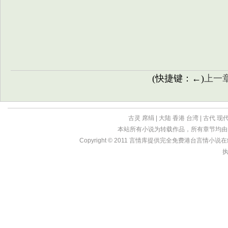
(快捷键：←)
上一
古灵
席绢
|
大陆
香港
台湾
|
古代
现
本站所有小说为转载作品，所有章节均由
Copyright © 2011
言情库
提供完全免费港台言情小说在线?亩
执