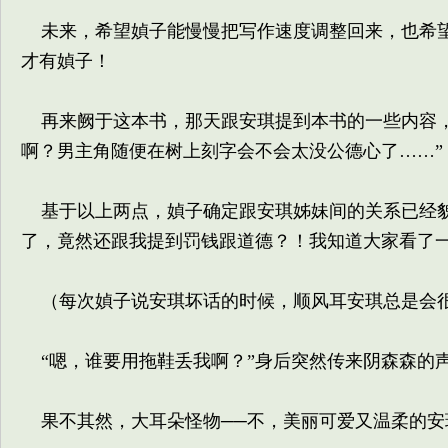
未来，希望媜子能慢慢把写作速度调整回来，也希望
才有媜子！
再来阙于这本书，那天跟安琪提到本书的一些内容，
啊？男主角随便在树上刻字会不会太没公德心了……”
基于以上两点，媜子确定跟安琪姊妹间的关系已经貌
了，竟然还跟我提到罚钱跟道德？！我知道大家看了
（每次媜子说安琪坏话的时候，顺风耳安琪总是会很
“嗯，谁要用拖鞋丢我啊？”身后突然传来阴森森的
果不其然，大耳朵怪物──不，美丽可爱又温柔的安