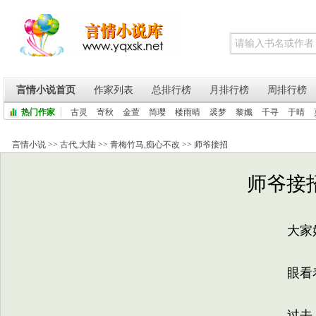
言情小说首页
作家列表
总排行榜
月排行榜
周排行榜
热门作家
古灵
寄秋
金萱
简璎
楼雨晴
裘梦
黎孅
千寻
于晴
言情小说
>>
古代
,
大陆
>>
青梅竹马
,
痴心不改
>>
师爷接招
师爷接招
大家好
眼看着
过去几