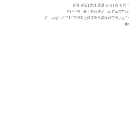
古灵
席绢
|
大陆
香港
台湾
|
古代
现
本站所有小说为转载作品，所有章节均由
Copyright © 2011
言情库
提供完全免费港台言情小说在线?亩
执