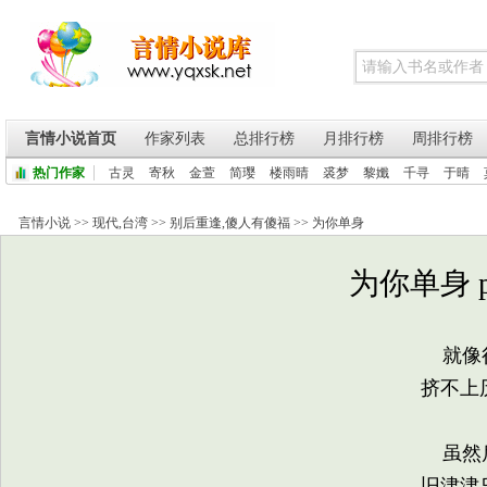
言情小说首页
作家列表
总排行榜
月排行榜
周排行榜
热门作家
古灵
寄秋
金萱
简璎
楼雨晴
裘梦
黎孅
千寻
于晴
言情小说
>>
现代
,
台湾
>>
别后重逢
,
傻人有傻福
>>
为你单身
为你单身 p
就像很
挤不上
虽然后
旧津津