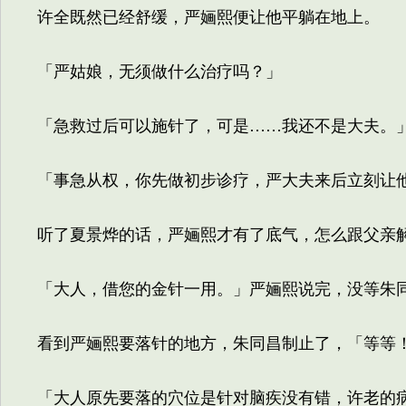
许全既然已经舒缓，严婳熙便让他平躺在地上。
「严姑娘，无须做什么治疗吗？」
「急救过后可以施针了，可是……我还不是大夫。
「事急从权，你先做初步诊疗，严大夫来后立刻让
听了夏景烨的话，严婳熙才有了底气，怎么跟父亲解
「大人，借您的金针一用。」严婳熙说完，没等朱同
看到严婳熙要落针的地方，朱同昌制止了，「等等！
「大人原先要落的穴位是针对脑疾没有错，许老的病