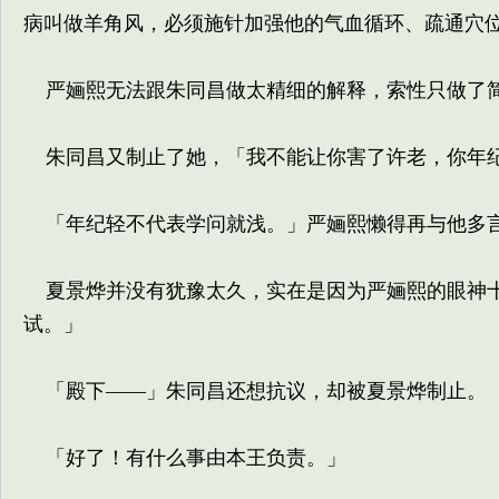
病叫做羊角风，必须施针加强他的气血循环、疏通穴
严婳熙无法跟朱同昌做太精细的解释，索性只做了
朱同昌又制止了她，「我不能让你害了许老，你年纪
「年纪轻不代表学问就浅。」严婳熙懒得再与他多言
夏景烨并没有犹豫太久，实在是因为严婳熙的眼神十
试。」
「殿下——」朱同昌还想抗议，却被夏景烨制止。
「好了！有什么事由本王负责。」