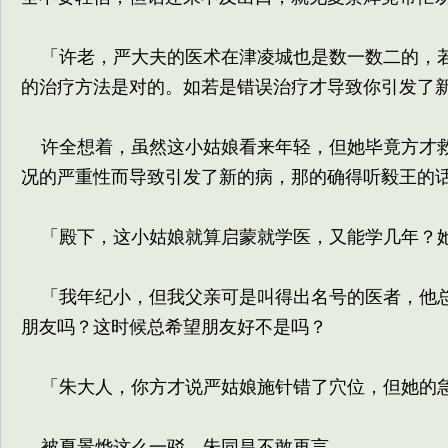
「许老，严大夫的医术在津凌城也是数一数二的，若
的治疗方法是对的。如若是错误治疗才导致你引发了
许全想着，虽然这小姑娘看来年轻，但她毕竟方才救
况的严重性而导致引发了新的病，那的确得听毅王的
「殿下，这小姑娘就算启蒙就学医，又能学几年？她
「我年纪小，但我父亲可是叫得出名号的医者，他总
朋友吗？这时候总希望朋友好不是吗？
「朱大人，你方才说严姑娘施针错了穴位，但她的急
被夏景烨这么一驳，朱同昌不敢再言。