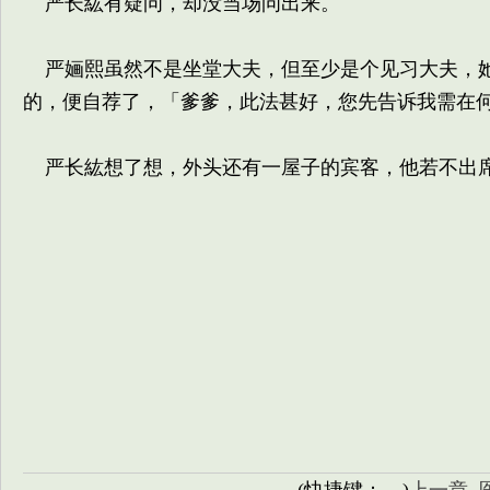
严长紘有疑问，却没当场问出来。
严婳熙虽然不是坐堂大夫，但至少是个见习大夫，她
的，便自荐了，「爹爹，此法甚好，您先告诉我需在
严长紘想了想，外头还有一屋子的宾客，他若不出