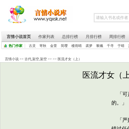
言情小说首页
作家列表
总排行榜
月排行榜
周排行榜
热门作家
古灵
寄秋
金萱
简璎
楼雨晴
裘梦
黎孅
千寻
于晴
言情小说
>>
古代
,
架空
,
架空
>> >>
医流才女（上）
医流才女（上）
「可是
的。」
「严姑
错过任