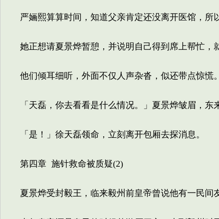
严婳熙算算时间，知道父亲肯定还没离开医馆，所以
她正想请夏景烨暂憩，并说明自己得到席上帮忙，
他们倾耳细听，外面不仅人声杂沓，似还带点惊慌
「天磊，你去看看是什么情况。」夏景烨皱眉，东来
「是！」徐天磊领命，立刻离开包厢去探消息。
第四章 施针救命被质疑(2)
夏景烨受封毅王，临来毅州前皇帝曾说他有一民间友