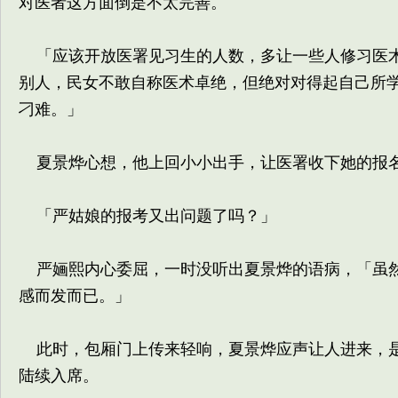
对医者这方面倒是不太完善。
「应该开放医署见习生的人数，多让一些人修习医术
别人，民女不敢自称医术卓绝，但绝对对得起自己所
刁难。」
夏景烨心想，他上回小小出手，让医署收下她的报
「严姑娘的报考又出问题了吗？」
严婳熙内心委屈，一时没听出夏景烨的语病，「虽然
感而发而已。」
此时，包厢门上传来轻响，夏景烨应声让人进来，是
陆续入席。