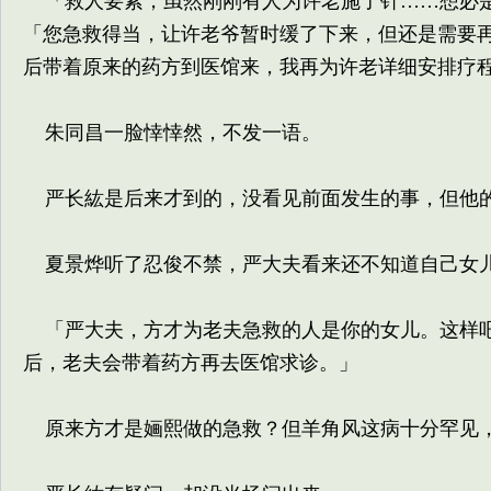
「救人要紧，虽然刚刚有人为许老施了针……想必是
「您急救得当，让许老爷暂时缓了下来，但还是需要
后带着原来的药方到医馆来，我再为许老详细安排疗
朱同昌一脸悻悻然，不发一语。
严长紘是后来才到的，没看见前面发生的事，但他的
夏景烨听了忍俊不禁，严大夫看来还不知道自己女
「严大夫，方才为老夫急救的人是你的女儿。这样吧
后，老夫会带着药方再去医馆求诊。」
原来方才是婳熙做的急救？但羊角风这病十分罕见，