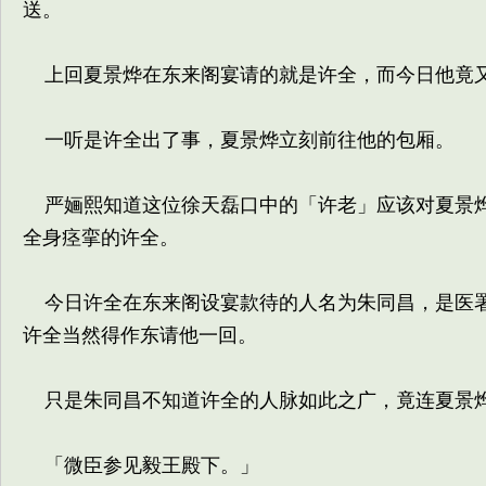
送。
上回夏景烨在东来阁宴请的就是许全，而今日他竟又
一听是许全出了事，夏景烨立刻前往他的包厢。
严婳熙知道这位徐天磊口中的「许老」应该对夏景烨
全身痉挛的许全。
今日许全在东来阁设宴款待的人名为朱同昌，是医署
许全当然得作东请他一回。
只是朱同昌不知道许全的人脉如此之广，竟连夏景
「微臣参见毅王殿下。」