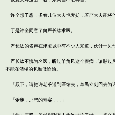
许全想了想，多看几位大夫也无妨，若严大夫能将他
于是许全同意了向严长紘求医。
严长紘的名声在津凌城中有不少人知道，伙计一见他
严长紘不愧为名医，听过羊角风这个疾病，诊脉过后
不能在酒楼的包厢做诊治。
「殿下，请把许老爷送到医馆去，草民立刻回去为
「爹爹，那您的寿宴……」