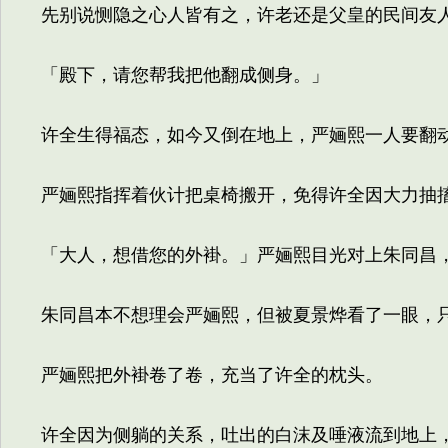
先别说恻隐之心人皆有之，许老还是父皇的民间友人
「殿下，请您帮我把他翻成侧身。」
许全生得福态，如今又倒在地上，严婳熙一人要翻动
严婳熙指挥着伙计把桌椅搬开，免得许全因大力抽搐
「大人，想借您的外褂。」严婳熙目光对上朱同昌
朱同昌本不想理会严婳熙，但被夏景烨看了一眼，
严婳熙把外褂卷了卷，充当了许全的枕头。
许全因为侧躺的关系，吐出的白沫及唾液流到地上，