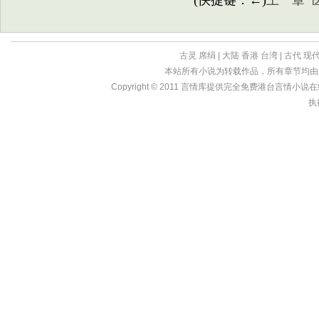
(快捷键：←)
上一章
古灵
席绢
|
大陆
香港
台湾
|
古代
现
本站所有小说为转载作品，所有章节均由
Copyright © 2011
言情库
提供完全免费港台言情小说在线?亩
执