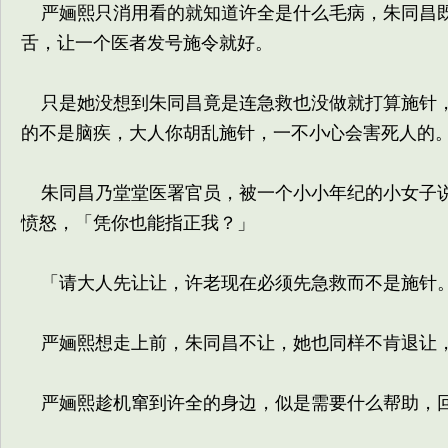
严婳熙只消用看的就知道许全是什么毛病，朱同昌既
舌，让一个医者发号施令就好。
只是她没想到朱同昌竟是连急救也没做就打算施针，
的不是脑疾，大人你胡乱施针，一不小心会害死人的
朱同昌乃堂堂医署官员，被一个小小年纪的小女子说
愤怒，「凭你也能指正我？」
「请大人先让让，许老现在必须先急救而不是施针
严婳熙想走上前，朱同昌不让，她也同样不肯退让，
严婳熙趁机窜到许全的身边，似是需要什么帮助，回