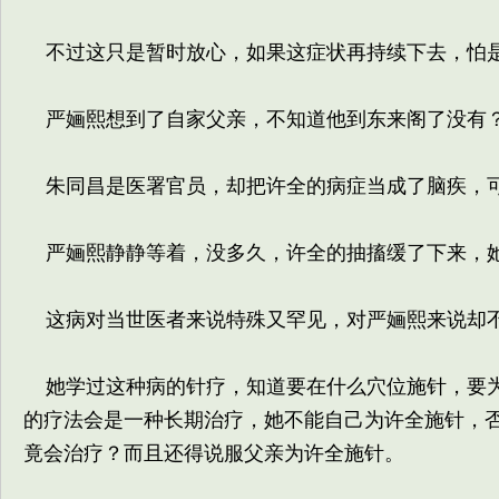
不过这只是暂时放心，如果这症状再持续下去，怕
严婳熙想到了自家父亲，不知道他到东来阁了没有？
朱同昌是医署官员，却把许全的病症当成了脑疾，可
严婳熙静静等着，没多久，许全的抽搐缓了下来，
这病对当世医者来说特殊又罕见，对严婳熙来说却不
她学过这种病的针疗，知道要在什么穴位施针，要为
的疗法会是一种长期治疗，她不能自己为许全施针，
竟会治疗？而且还得说服父亲为许全施针。