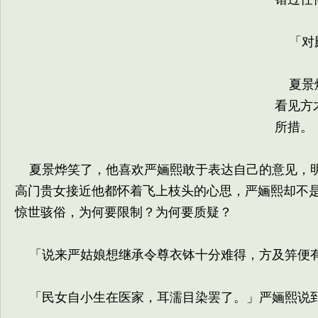
「对殿
夏景烨
看见方
所措。
夏景烨笑了，他喜欢严婳熙敢于表达自己的意见，明
高门贵女接近他都怀着飞上枝头的心思，严婳熙却不
惊世骇俗，为何要限制？为何要质疑？
「说来严姑娘想继承令尊衣钵十分难得，方及笄便
「民女自小生在医家，耳濡目染罢了。」严婳熙说