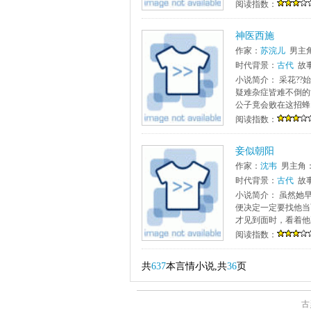
阅读指数：
神医西施
作家：
苏浣儿
男主
时代背景：
古代
故
小说简介： 采花??
疑难杂症皆难不倒的女
公子竟会败在这招蜂
阅读指数：
妾似朝阳
作家：
沈韦
男主角
时代背景：
古代
故
小说简介： 虽然她
便决定一定要找他当
才见到面时，看着他
阅读指数：
共
637
本言情小说,共
36
页
古