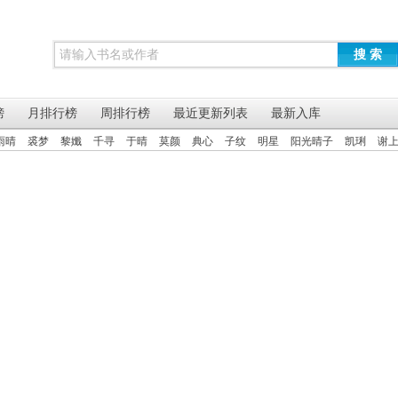
搜 索
榜
月排行榜
周排行榜
最近更新列表
最新入库
雨晴
裘梦
黎孅
千寻
于晴
莫颜
典心
子纹
明星
阳光晴子
凯琍
谢