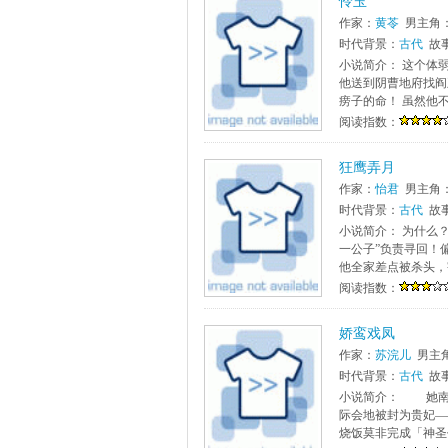
怜玉
作家：
黄苓
男主角
时代背景：
古代
故
小说简介： 这个体
他送到阴曹地府找阎
痨子的命！ 虽然他不
阅读指数：
狂鹰弄月
作家：
怡君
男主角
时代背景：
古代
故
小说简介： 为什么
一公子”负责寻回！
他全家差点被杀头，
阅读指数：
娇鸾戏凤
作家：
苏浣儿
男主
时代背景：
古代
故
小说简介： 她南
际会地被封为贵妃—
烧饭莫非完成「神圣