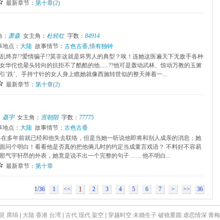
最新章节：
第十章(2)
角：
萧森
女主角：
杜轻红
字数：
84914
事地点：
大陆
故事情节：
古色古香
,
情有独钟
始乱终弃!?爱情骗子!?莫非这就是坏男人的典型？唉！连她这医遍天下无敌手各种
华佗也晕头转向的抗拒不了酷酷的他......??他可是轰动武林、惊动万教的玉箫
引‘跌’、手持寸针的女人身上瞧她就像西施转世似的整天捧着一...
最新章节：
第十章(2)
：
聂宇
女主角：
宫朝阳
字数：
77775
事地点：
大陆
故事情节：
古色古香
早在多年前就已经和他失去联络，但是当她一听说他即将和别人成亲的消息；她
面问个明白！看看他是否真的把他俩儿时的约定当成童言戏语？ 不料好不容易
那气宇轩昂的外表，她竟是说不出一个完整的句子…… 他不明白...
最新章节：
第十章
1/36
1
<<
1
2
3
4
5
6
7
>
>>
36
灵
席绢
|
大陆
香港
台湾
|
古代
现代
架空
|
穿越时空
未婚生子
破镜重圆
虐恋情深
青梅