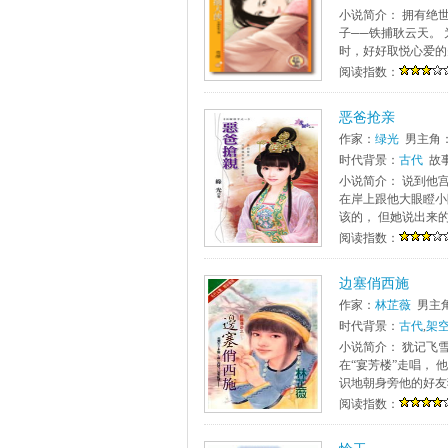
小说简介： 拥有绝
子──铁捕耿云天。
时，好好取悦心爱的
阅读指数：
恶爸抢亲
作家：
绿光
男主角
时代背景：
古代
故
小说简介： 说到他
在岸上跟他大眼瞪小
该的， 但她说出来的
阅读指数：
边塞俏西施
作家：
林芷薇
男主
时代背景：
古代
,
架
小说简介： 犹记飞
在“宴芳楼”走唱，
识地朝身旁他的好友
阅读指数：