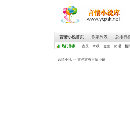
言情小说首页
作家列表
总排行
热门作家
古灵
寄秋
金萱
简璎
楼
言情小说
>>
古色古香言情小说