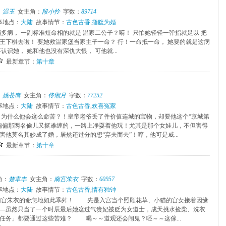
：
温玉
女主角：
段小怜
字数：
89714
事地点：
大陆
故事情节：
古色古香
,
指腹为婚
弱多病， 一副标准短命相的就是 温家二公子？嗬！ 只怕她轻轻一弹指就足以 把
王下棋去啦！ 要她救温家堡当家主子一命？ 行！一命抵一命， 她要的就是这病
认识她， 她和他也没有深仇大恨， 可他就...
最新章节：
第十章
：
姚苍鹰
女主角：
佟缃月
字数：
77252
事地点：
大陆
故事情节：
古色古香
,
欢喜冤家
？为什么他会这么命苦？！皇帝老爷丢了件价值连城的宝物，却要他这个“京城第
偏偏那两名偷儿又挺难缠的，一路上净耍着他玩！尤其是那个女娃儿，不但害得
害他莫名其妙成了婚，居然还过分的想“弃夫而去”！哼，他可是威...
最新章节：
第十章
角：
楚聿丰
女主角：
南宫朱衣
字数：
60957
事地点：
大陆
故事情节：
古色古香
,
情有独钟
宫朱衣的命怎地如此乖舛！ 先是入宫当个照顾花草、小猫的宫女接着因缘
—虽然只当了一个时辰最后她这过气贵妃被贬为女道士，成天挑水捡柴、洗衣
任务」都要通过这些苦难？ 喝～～道观还会闹鬼？呸～～这傢...