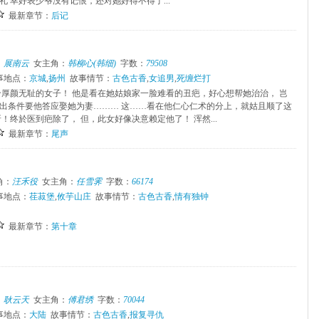
 幸好表少爷没有记恨，还对她好得不得了...
最新章节：
后记
：
展南云
女主角：
韩柳心(韩细)
字数：
79508
事地点：
京城
,
扬州
故事情节：
古色古香
,
女追男
,
死缠烂打
个厚颜无耻的女子！ 他是看在她姑娘家一脸难看的丑疤，好心想帮她治治， 岂
出条件要他答应娶她为妻……… 这……看在他仁心仁术的分上，就姑且顺了这
！终於医到疤除了， 但，此女好像决意赖定他了！ 浑然...
最新章节：
尾声
角：
汪禾役
女主角：
任雪霁
字数：
66174
事地点：
荏菽堡
,
攸芋山庄
故事情节：
古色古香
,
情有独钟
最新章节：
第十章
：
耿云天
女主角：
傅君绣
字数：
70044
事地点：
大陆
故事情节：
古色古香
,
报复寻仇