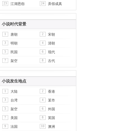
23
24
江湖恩怨
弄假成真
小说时代背景
1
2
唐朝
宋朝
3
4
明朝
清朝
5
6
民国
现代
7
8
架空
古代
小说发生地点
1
2
大陆
香港
3
4
台湾
某市
5
6
架空
外国
7
8
美国
英国
9
10
法国
澳洲