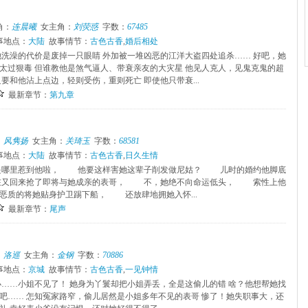
角：
连晨曦
女主角：
刘荧惑
字数：
67485
事地点：
大陆
故事情节：
古色古香
,
婚后相处
她洗澡的代价是废掉一只眼睛 外加被一堆凶恶的江洋大盗四处追杀…… 好吧，她
太过狠毒 但谁教他是煞气逼人、带衰亲友的大灾星 他见人克人，见鬼克鬼的超
要和他沾上点边，轻则受伤，重则死亡 即使他只带衰...
最新章节：
第九章
：
风隽扬
女主角：
关琦玉
字数：
68581
事地点：
大陆
故事情节：
古色古香
,
日久生情
哪里惹到他啦， 他要这样害她这辈子削发做尼姑？ 儿时的婚约他脚底
又回来抢了即将与她成亲的表哥， 不，她绝不向命运低头， 索性上他
恶质的将她贴身护卫踢下船， 还放肆地拥她入怀...
最新章节：
尾声
：
洛巡
女主角：
金钢
字数：
70886
事地点：
京城
故事情节：
古色古香
,
一见钟情
小……小姐不见了！ 她身为丫鬟却把小姐弄丢，全是这偷儿的错 啥？他想帮她找
吧…… 怎知冤家路窄，偷儿居然是小姐多年不见的表哥 惨了！她失职事大，还