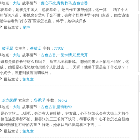
事地点：
大陆
故事情节：
痴心不改
,
青梅竹马
,
古色古香
都爱算命，她爹是中国人，也爱算命， 还自作主张帮她算，这一算── 糟了个大
的胡说八道， 要她舍弃丞相千金不做，去拜个怪师傅学习旁门左道， 闺女该懂
学会看到“好东西”应该怎么盗， 终于，她学成归乡...
最新章节：
尾声
：
滕子翼
女主角：
商笛儿
字数：
77902
事地点：
大陆
故事情节：
古色古香
,
一见钟情
,
幻想天开
海贼都是像你长得这么帅吗？」商笛儿涎着脸说。 想她向来天不怕地不怕的，这
贼， 她硬是心花怒放地想整个人趴过去…… 天呀！他滕子翼是造了什么孽？！
妮子，没想到被当面调戏外， ...
最新章节：
第九章
：
东方纵横
女主角：
段香浮
字数：
61672
事地点：
大陆
故事情节：
古色古香
,
情有独钟
不是心太软……呃呃，旁边有人在吐槽， 好友说，心不软怎么会在大街上为救个
 挡住连皇帝都不怕、超嚣张的三王爷胯下快马，得罪权贵？ 心不软怎么会替她
筹钱赔被他打碎的古董？ 好吧，她承认自己就是看不下去、...
最新章节：
第九章