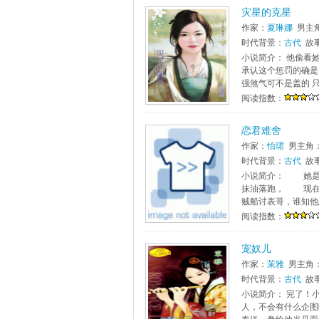
灾星的克星
作家：
夏琳娜
男主
时代背景：
古代
故
小说简介： 他偷看
承认这个惩罚的确是
强煞气可不是盖的 只
阅读指数：
恋君难舍
作家：
怡珺
男主角
时代背景：
古代
故
小说简介： 她是
抹油落跑， 现在
贼船讨表哥，谁知他
阅读指数：
宠奴儿
作家：
茉雅
男主角
时代背景：
古代
故
小说简介： 完了！
人，不会有什么企图