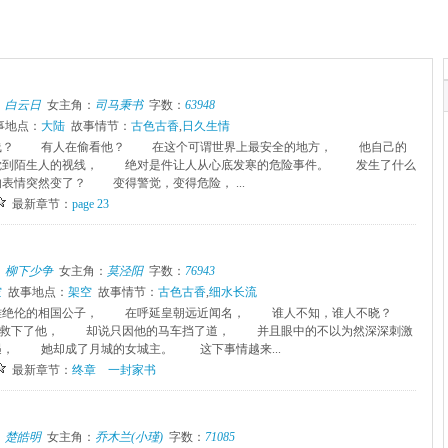
：
白云日
女主角：
司马秉书
字数：
63948
事地点：
大陆
故事情节：
古色古香
,
日久生情
？ 有人在偷看他？ 在这个可谓世界上最安全的地方， 他自己的
到陌生人的视线， 绝对是件让人从心底发寒的危险事件。 发生了什么
情突然变了？ 变得警觉，变得危险， ...
最新章节：
page 23
：
柳下少争
女主角：
莫泾阳
字数：
76943
空
故事地点：
架空
故事情节：
古色古香
,
细水长流
绝伦的相国公子， 在呼延皇朝远近闻名， 谁人不知，谁人不晓？
下了他， 却说只因他的马车挡了道， 并且眼中的不以为然深深刺激
， 她却成了月城的女城主。 这下事情越来...
最新章节：
终章 一封家书
：
楚皓明
女主角：
乔木兰(小瑾)
字数：
71085