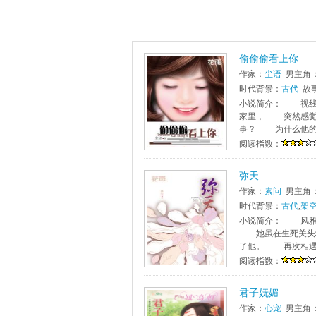
偷偷偷看上你
作家：
尘语
男主角
时代背景：
古代
故
小说简介： 视线
家里， 突然感觉
事？ 为什么他的表
阅读指数：
弥天
作家：
素问
男主角
时代背景：
古代
,
架
小说简介： 风雅
她虽在生死关头救
了他。 再次相遇
阅读指数：
君子妩媚
作家：
心宠
男主角