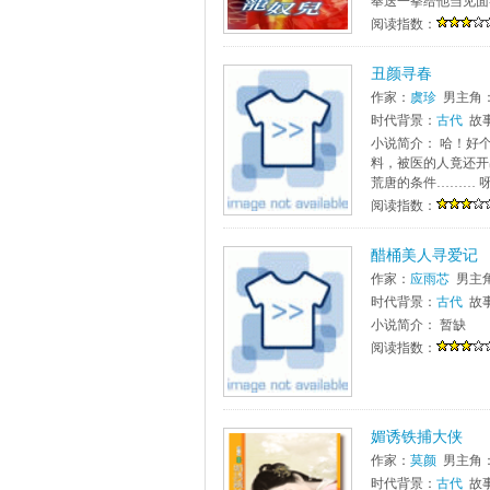
奉送一拳给他当见面礼
阅读指数：
丑颜寻春
作家：
虞珍
男主角
时代背景：
古代
故
小说简介： 哈！好
料，被医的人竟还开
荒唐的条件……… 呀
阅读指数：
醋桶美人寻爱记
作家：
应雨芯
男主
时代背景：
古代
故
小说简介： 暂缺
阅读指数：
媚诱铁捕大侠
作家：
莫颜
男主角
时代背景：
古代
故