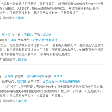
世艳容和一身好武功的傅君绣，日盼夜等的， 就是盼望著嫁给倾心多年的伟岸男
 为了迎接这一天的到来，她甚至偷偷钻研洞房秘笈， 希望能在今夜翻云覆雨
夫君！ 可她万万没想到，花轿虽然如期到来，但新郎却逃了…...
最新章节：
尾声
：
宫之宝
女主角：
毛曙临
字数：
80369
事地点：
金陵
故事情节：
古色古香
,
情有独钟
宫之宝，可是金陵喊水会结冻的大人物， 偏偏有人有眼无珠，看到他落水居然站
眼， 非得等他都要灭顶才肯出手搭救， 照理面对救命恩人，他酬谢百金也是应
蠢话实在有气疯圣人的本事， 怕再待下去会吐血身亡，...
最新章节：
第十章
角：
伊利崎
女主角：
冷问梅(小乔)
字数：
80959
空
故事地点：
新罗国
故事情节：
古色古香
,
一见钟情
,
患得患失
雪山上的“小乔”，灵巧可爱，宛若池中仙子； 伊利崎无法置信失踪的小乔竟出现
 他实在不明白消失半年的她为何以此风貌出现？ 想上前一诉衷曲，只见她视而不
猛笑！ 虽说美丽女子多变，今天朝秦，明日暮...
最新章节：
第九章