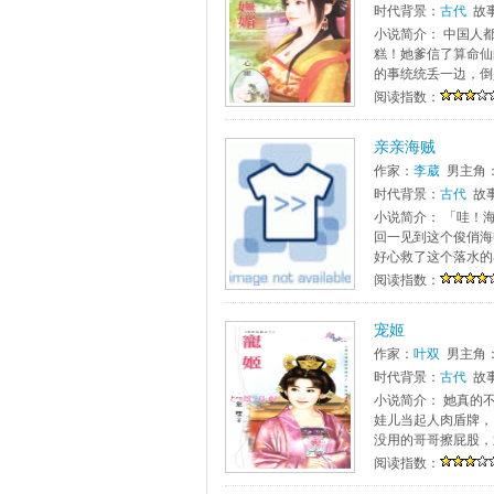
时代背景：
古代
故
小说简介： 中国人
糕！她爹信了算命仙
的事统统丢一边，倒是
阅读指数：
亲亲海贼
作家：
李葳
男主角
时代背景：
古代
故
小说简介： 「哇！
回一见到这个俊俏海
好心救了这个落水的小
阅读指数：
宠姬
作家：
叶双
男主角
时代背景：
古代
故
小说简介： 她真的
娃儿当起人肉盾牌，
没用的哥哥擦屁股，
阅读指数：