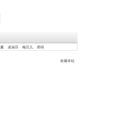
上薰
凌淑芬
梅贝儿
席绢
收藏本站