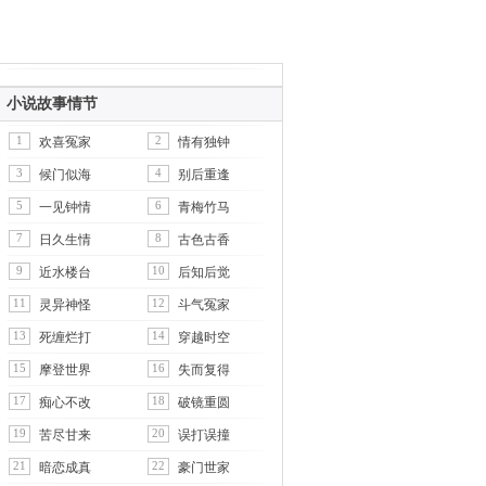
小说故事情节
1
2
欢喜冤家
情有独钟
3
4
候门似海
别后重逢
5
6
一见钟情
青梅竹马
7
8
日久生情
古色古香
9
10
近水楼台
后知后觉
11
12
灵异神怪
斗气冤家
13
14
死缠烂打
穿越时空
15
16
摩登世界
失而复得
17
18
痴心不改
破镜重圆
19
20
苦尽甘来
误打误撞
21
22
暗恋成真
豪门世家