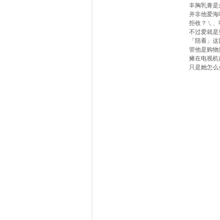
丰胸乳膏是
并非他爱海
拒收？ㄟ、
不过爱就是
「陪看」这
管他是购物
瘫在电视机
只是她怎么