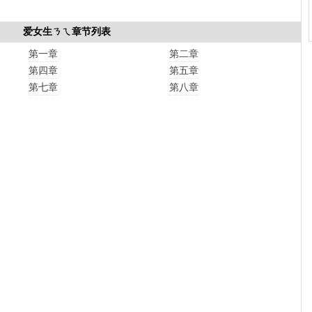
爱女生ㄋㄟ章节列表
第一章
第二章
第四章
第五章
第七章
第八章