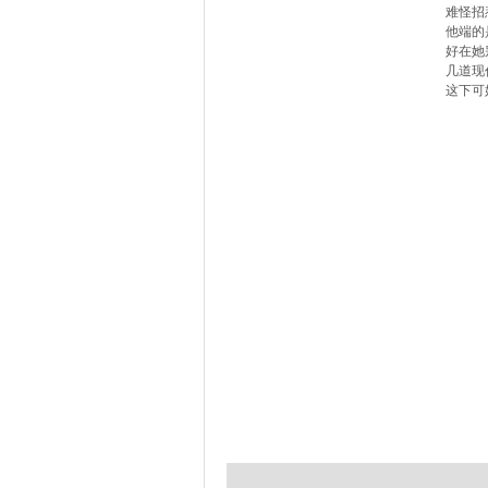
难怪招惹
他端的是
好在她别
几道现代
这下可好