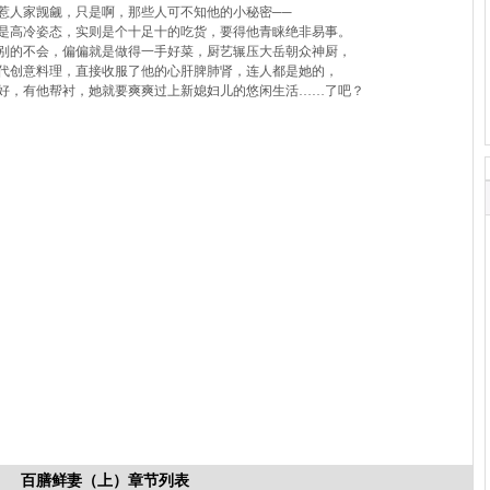
人家觊觎，只是啊，那些人可不知他的小秘密──
高冷姿态，实则是个十足十的吃货，要得他青睐绝非易事。
的不会，偏偏就是做得一手好菜，厨艺辗压大岳朝众神厨，
创意料理，直接收服了他的心肝脾肺肾，连人都是她的，
，有他帮衬，她就要爽爽过上新媳妇儿的悠闲生活……了吧？
百膳鲜妻（上）章节列表