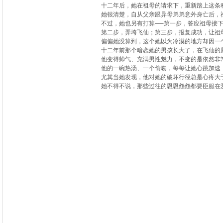
十二年后，她在祖母的请求下，重新踏上这条
她很清楚，自从父亲跟异母弟弟意外身亡后，
不过，她也另有打算──第一步，答应祖母接
第二步，弄垮飞仙；第三步，报复成功，让祖
偏偏她没算到，这个她以为冷漠的地方却因一
十二年前那个暗恋她的男孩长大了，在飞仙的
他变得帅气、充满男性魅力，不变的是依然非
他的一碗热汤、一个偷吻，每每让她心跳加速
尤其当她发现，他对她的破坏行径总是心疼大
她不得不说，那些过往的恩恩怨怨都要臣服在