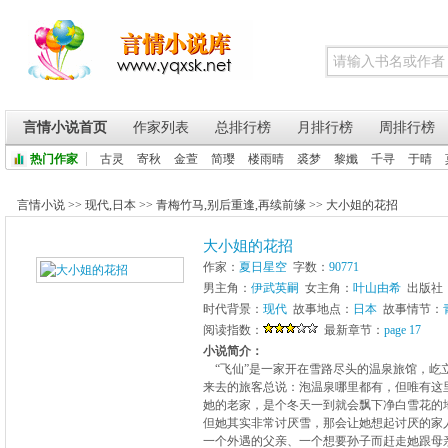
言情小说首页
作家列表
总排行榜
月排行榜
周排行榜
热门作家
古灵
寄秋
金萱
简璎
楼雨晴
裘梦
黎孅
千寻
于晴
言情小说
>>
现代
,
日本
>>
青梅竹马
,
别后重逢
,
再续前缘
>>
大小姐的花招
大小姐的花招
作家：
夏日星空
字数：
90771
男主角：
伊武英嗣
女主角：
叶山由希
出版社
时代背景：
现代
故事地点：
日本
故事情节：
阅读指数：
最新章节：
page 17
小说简介：
“飞仙”是一家开在雪路尽头的温泉旅馆，屹
来去的旅客总说：泡温泉哪里都有，但唯有这
她的老家，是个冬天一到就会飘下净白雪花的
但她其实非常讨厌雪，那会让她想起讨厌的家
一个外遇的父亲、一个想要孙子而赶走她跟母