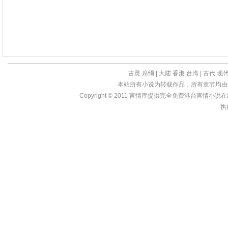
古灵
席绢
|
大陆
香港
台湾
|
古代
现
本站所有小说为转载作品，所有章节均由
Copyright © 2011
言情库
提供完全免费港台言情小说在线?亩
执