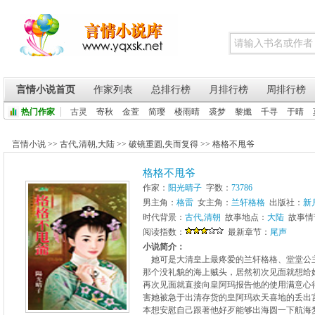
言情小说首页
作家列表
总排行榜
月排行榜
周排行榜
热门作家
古灵
寄秋
金萱
简璎
楼雨晴
裘梦
黎孅
千寻
于晴
言情小说
>>
古代
,
清朝
,
大陆
>>
破镜重圆
,
失而复得
>>
格格不甩爷
格格不甩爷
作家：
阳光晴子
字数：
73786
男主角：
格雷
女主角：
兰轩格格
出版社：
新
时代背景：
古代
,
清朝
故事地点：
大陆
故事情
阅读指数：
最新章节：
尾声
小说简介：
她可是大清皇上最疼爱的兰轩格格、堂堂公
那个没礼貌的海上贼头，居然初次见面就想给她
再次见面就直接向皇阿玛报告他的使用满意心
害她被急于出清存货的皇阿玛欢天喜地的丢出
本想安慰自己跟著他好歹能够出海圆一下航海