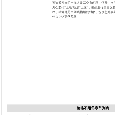
可这番邦来的半洋人是耳朵有问题，还是中文
怎么老把“上船”听成“上床”，要她履行夫妻义
哼，就算他是皇阿玛指婚的对象，也别想她会
什么？这家伙竟敢
格格不甩爷章节列表