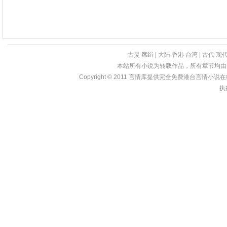
古灵
席绢
|
大陆
香港
台湾
|
古代
现
本站所有小说为转载作品，所有章节均由
Copyright © 2011
言情库
提供完全免费港台言情小说在线?亩
执