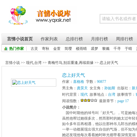
言情小说首页
作家列表
总排行榜
月排行榜
周排行榜
热门作家
古灵
寄秋
金萱
简璎
楼雨晴
裘梦
黎孅
千寻
于晴
言情小说
>>
现代
,
台湾
>>
青梅竹马
,
别后重逢
,
再续前缘
>>
恋上好天气
恋上好天气
作家：
喜格格
字数：
90877
男主角：
龚昊天
女主角：
孙如斯
出版社：
新
时代背景：
现代
故事地点：
台湾
故事情节：
阅读指数：
最新章节：
page 17
小说简介：
国中时期他的绰号叫「好天气」，可是她每
虽然他帮过她很多次，然而那时的她太过年轻
如今多年后再相遇，他以往那种吊儿郎当的模
一举一动都展现出强大自信的气场，但不知为
她还发现他每次看着她时眸光都带着深情宠溺