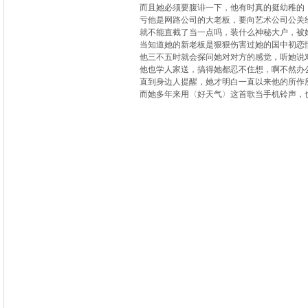
而且她必须要腹诽一下，他有时真的挺幼稚的
亏他是网路公司的大老板，要向艺术公司公关
就不能直截了当一点吗，装什么神秘大户，被
当知道她的新老板是狠狠伤害过她的国中初恋
他三不五时就会探问她对对方的感觉，听她说
他也学人家送，搞得她都忍不住想，啊不然办
直到身边人提醒，她才明白一直以来他的所作
而她多年来用〈好天气〉这首歌当手机铃声，