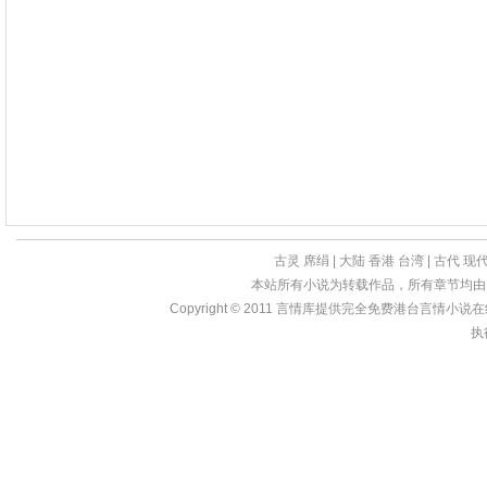
古灵
席绢
|
大陆
香港
台湾
|
古代
现
本站所有小说为转载作品，所有章节均由
Copyright © 2011
言情库
提供完全免费港台言情小说在线?亩
执