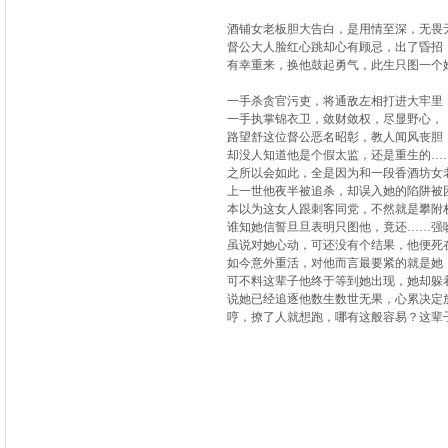
酒铺女老板胆大告白，是用情至深，无畏
督公大人脸红心跳却心有顾忌，出了昏招
有幸重来，换他鼓起勇气，此生只图一个
一手杀贪官污吏，将通敌左相打进大牢里
一手执掌锦衣卫，敛财敛权，尽显野心，
路望舒这位督公恶名昭彰，教人闻风丧胆
却没人知道他是个假太监，还是重生的…
之所以会如此，全是因为和一段香酒坊女
上一世他夜半被追杀，却误入她的陷阱被
本以为这女人跟刺客同党，不然就是攀附
谁知她信誓旦旦表明只图他，竟还……强
虽说对她心动，可还没有个结果，他便死
如今意外重活，对他而言最要紧的就是她
可不料这辈子他终于等到她出现，她却躲
说她已经追逐他数生数世无果，心累决定
哼，撩了人就想跑，哪有这般容易？这辈