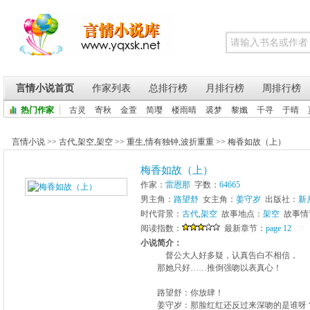
言情小说首页
作家列表
总排行榜
月排行榜
周排行榜
热门作家
古灵
寄秋
金萱
简璎
楼雨晴
裘梦
黎孅
千寻
于晴
言情小说
>>
古代
,
架空
,
架空
>>
重生
,
情有独钟
,
波折重重
>>
梅香如故（上）
梅香如故（上）
作家：
雷恩那
字数：
64665
男主角：
路望舒
女主角：
姜守岁
出版社：
新
时代背景：
古代
,
架空
故事地点：
架空
故事情
阅读指数：
最新章节：
page 12
小说简介：
督公大人好多疑，认真告白不相信，
那她只好……推倒强吻以表真心！
路望舒：你放肆！
姜守岁：那脸红红还反过来深吻的是谁呀