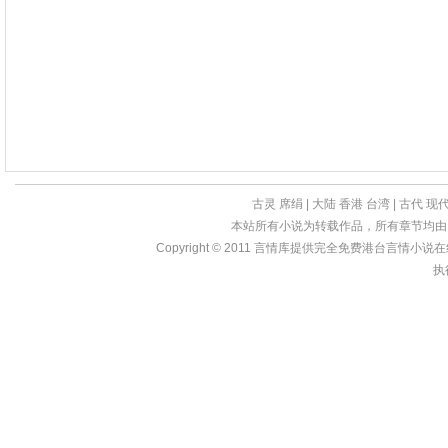
古灵
席绢
|
大陆
香港
台湾
|
古代
现
本站所有小说为转载作品，所有章节均由
Copyright © 2011
言情库
提供完全免费港台言情小说在线?亩
执