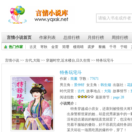
言情小说首页
作家列表
总排行榜
月排行榜
周排行榜
热门作家
古灵
寄秋
金萱
简璎
楼雨晴
裘梦
黎孅
千寻
于晴
言情小说
>>
古代
,
大陆
>>
穿越时空
,
近水楼台
,
日久生情
>>
特务玩宅斗
特务玩宅斗
作家：
简薰
字数：
77671
男主角：
景仲轩
女主角：
韩生烟
出版社：
花
时代背景：
古代
故事地点：
大陆
故事情节：
阅读指数：
最新章节：
page 28
小说简介：
特务穿越成小庶女，还衰到被怪怪大将军看
出身警察世家的她，却是优秀家族中的一
没有趋吉避凶的敏锐直觉就罢了，也没有抽
凭着不服输的傻劲，好不容易完成特务训练
某天却在一场黑吃黑的爆炸中，穿了！