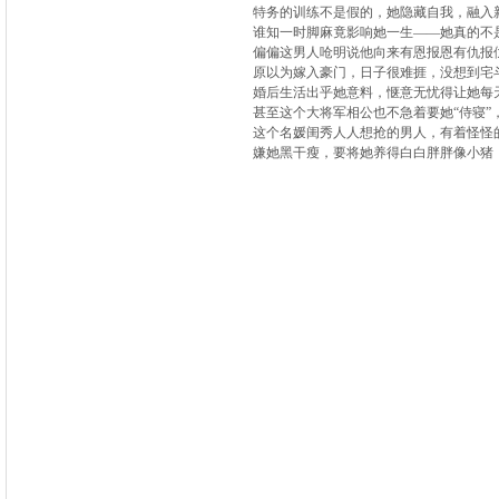
特务的训练不是假的，她隐藏自我，融入新
谁知一时脚麻竟影响她一生——她真的不是
偏偏这男人呛明说他向来有恩报恩有仇报仇
原以为嫁入豪门，日子很难捱，没想到宅斗的
婚后生活出乎她意料，惬意无忧得让她每天
甚至这个大将军相公也不急着要她“侍寝”
这个名媛闺秀人人想抢的男人，有着怪怪
嫌她黑干瘦，要将她养得白白胖胖像小猪，