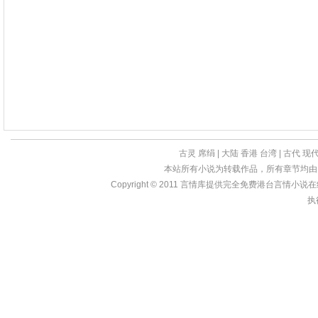
古灵
席绢
|
大陆
香港
台湾
|
古代
现
本站所有小说为转载作品，所有章节均由
Copyright © 2011
言情库
提供完全免费港台言情小说在线?亩
执