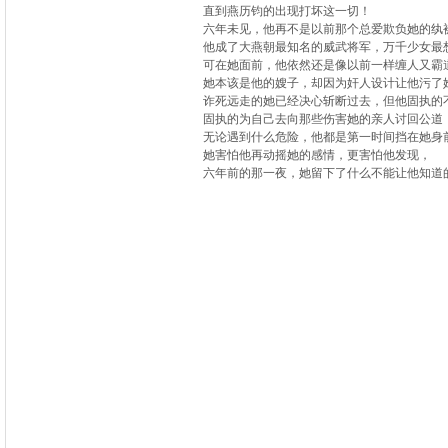
直到燕历钧的出现打坏这一切！
六年未见，他再不是以前那个总爱欺负她的纨
他成了大燕朝最知名的威武将军，万千少女最
可在她面前，他依然还是像以前一样缠人又霸
她本该是他的嫂子，却因为奸人设计让他污了
诈死远走的她已经决心斩断过去，但他固执的
固执的为自己去向那些伤害她的亲人讨回公道
无论遇到什么危险，他都是第一时间挡在她身
她害怕他再动摇她的感情，更害怕他发现，
六年前的那一夜，她留下了什么不能让他知道