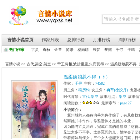
言情小说首页
作家列表
总排行榜
月排行榜
周排行榜
热门作家
古灵
寄秋
金萱
简璎
楼雨晴
裘梦
黎孅
千寻
于晴
言情小说
>>
古代
,
架空
,
架空
>>
帝王将相
,
波折重重
,
失而复得
>>
温柔娇娘惹不得
温柔娇娘惹不得（下）
作家：
千寻
字数：
74582
男主角：
燕历钧
女主角：
冉莘(徐皎月)
出版
时代背景：
古代
,
架空
故事地点：
架空
故事情
阅读指数：
最新章节：
page 27
小说简介：
冀州城的人都称冉莘为仵作娘子，有悬案找
然而她并非仵作，修整遗体才是她的本业，
因为能与亡灵沟通，完成亡者的遗愿成了这份
见过太多不平事、太多冤死的鬼，她学会了坚
带着师妹与侄女，三个女人也能支起门庭，日