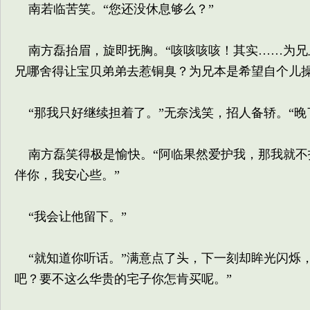
南若临苦笑。“您还没休息够么？”
南方磊抬眉，旋即抚胸。“咳咳咳咳！其实……为兄
兄哪舍得让宝贝弟弟去惹铜臭？为兄本是希望自个儿操
“那我只好继续担着了。”无奈浅笑，招人备轿。“晚
南方磊笑得极是愉快。“阿临果然爱护我，那我就不
伴你，我安心些。”
“我会让他留下。”
“就知道你听话。”满意点了头，下一刻却眸光闪烁
吧？要不这么华贵的宅子你怎肯买呢。”