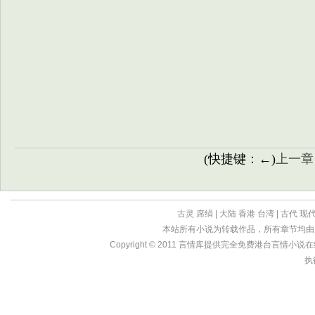
(快捷键：←)
上一章
古灵
席绢
|
大陆
香港
台湾
|
古代
现
本站所有小说为转载作品，所有章节均由
Copyright © 2011
言情库
提供完全免费港台言情小说在线?亩
执