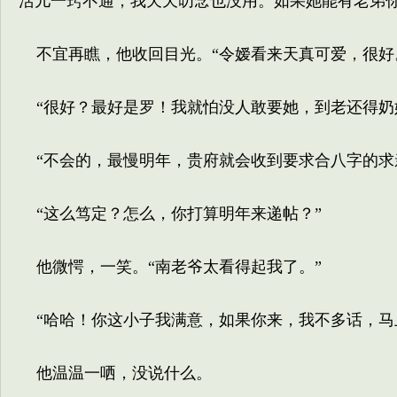
活儿一窍不通，我天天叨念也没用。如果她能有老弟你
不宜再瞧，他收回目光。“令嫒看来天真可爱，很好
“很好？最好是罗！我就怕没人敢要她，到老还得奶
“不会的，最慢明年，贵府就会收到要求合八字的求
“这么笃定？怎么，你打算明年来递帖？”
他微愕，一笑。“南老爷太看得起我了。”
“哈哈！你这小子我满意，如果你来，我不多话，马
他温温一哂，没说什么。