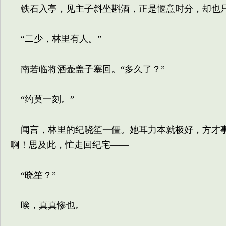
铁石入亭，见主子斜坐斟酒，正是惬意时分，却也
“二少，林里有人。”
南若临将酒壶盖子塞回。“多久了？”
“约莫一刻。”
闻言，林里的纪晓笙一僵。她耳力本就极好，方才事
啊！思及此，忙走回纪宅——
“晓笙？”
唉，真真惨也。