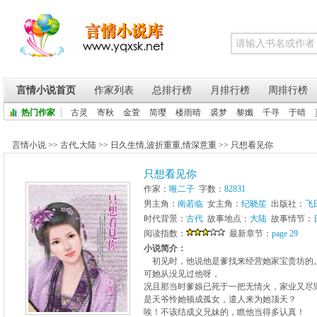
言情小说首页
作家列表
总排行榜
月排行榜
周排行榜
热门作家
古灵
寄秋
金萱
简璎
楼雨晴
裘梦
黎孅
千寻
于晴
言情小说
>>
古代
,
大陆
>>
日久生情
,
波折重重
,
情深意重
>>
只想看见你
只想看见你
作家：
唯二子
字数：
82831
男主角：
南若临
女主角：
纪晓笙
出版社：
飞
时代背景：
古代
故事地点：
大陆
故事情节：
阅读指数：
最新章节：
page 29
小说简介：
初见时，他说他是爹找来经营她家宝贵坊
可她从没见过他呀，
况且那当时爹娘已死于一把无情火，家业又
是天爷怜她顿成孤女，遣人来为她顶天？
唉！不该结成义兄妹的，瞧他当得多认真