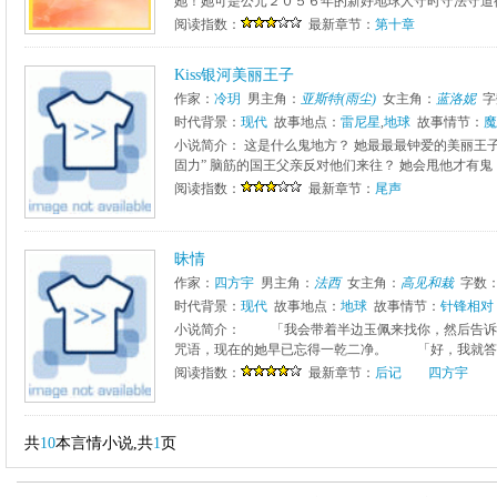
她！她可是公元２０５６年的新好地球人守时守法守道德
阅读指数：
最新章节：
第十章
Kiss银河美丽王子
作家：
冷玥
男主角：
亚斯特(雨尘)
女主角：
蓝洛妮
字
时代背景：
现代
故事地点：
雷尼星
,
地球
故事情节：
魔
小说简介： 这是什么鬼地方？ 她最最最钟爱的美丽王子
固力” 脑筋的国王父亲反对他们来往？ 她会甩他才有鬼！
阅读指数：
最新章节：
尾声
昧情
作家：
四方宇
男主角：
法西
女主角：
高见和栽
字数
时代背景：
现代
故事地点：
地球
故事情节：
针锋相对
小说简介： 「我会带着半边玉佩来找你，然后告
咒语，现在的她早已忘得一乾二净。 「好，我就答
阅读指数：
最新章节：
后记 四方宇
共
10
本言情小说,共
1
页