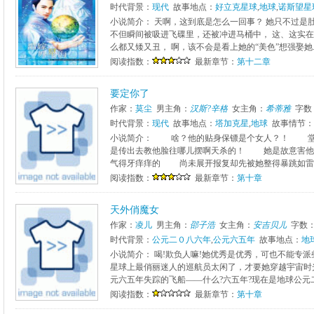
时代背景：
现代
故事地点：
好立克星球
,
地球
,
诺斯望星
小说简介： 天啊，这到底是怎么一回事？ 她只不过是肚
不但瞬间被吸进飞碟里，还被冲进马桶中， 这、这实在
么都又矮又丑， 啊，该不会是看上她的“美色”想强娶她..
阅读指数：
最新章节：
第十二章
要定你了
作家：
莫尘
男主角：
汉斯?辛格
女主角：
希蒂雅
字数
时代背景：
现代
故事地点：
塔加克星
,
地球
故事情节：
小说简介： 啥？他的贴身保镖是个女人？！ 堂
是传出去教他脸往哪儿摆啊天杀的！ 她是故意害
气得牙痒痒的 尚未展开报复却先被她整得暴跳如雷 
阅读指数：
最新章节：
第十章
天外俏魔女
作家：
凌儿
男主角：
邵子浩
女主角：
安吉贝儿
字数
时代背景：
公元二０八六年
,
公元六五年
故事地点：
地
小说简介： 喝!欺负人嘛!她优秀是优秀，可也不能专
星球上最俏丽迷人的巡航员太闲了，才要她穿越宇宙时
元六五年失踪的飞船――什么?六五年?现在是地球公元二
阅读指数：
最新章节：
第十章