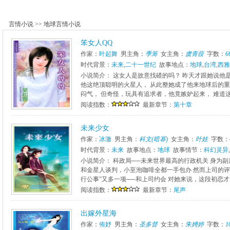
言情小说
>>
地球言情小说
笨女人QQ
作家：
叶起舞
男主角：
季筹
女主角：
虞青葭
字数：
6
时代背景：
未来
,
二十一世纪
故事地点：
地球
,
台湾
,
西雅
小说简介： 这女人是故意找碴的吗？ 昨天才跟她说他
他这绝顶聪明的火星人， 从此整她成了他来地球后的重
闷气， 但奇怪，玩具有追求者，他竟嫉妒起来， 难道这就
阅读指数：
最新章节：
第十章
未来少女
作家：
冰澈
男主角：
科文(暗幂)
女主角：
叶娃
字数：
时代背景：
未来
故事地点：
地球
故事情节：
科幻灵异
,
小说简介： 科政局──未来世界最高的行政机关 身为
和金星人谈判，小至泡咖啡全都一手包办 然而上司的评语
行公事”又多一项──和上司约会 对她来说，这段初恋才..
阅读指数：
最新章节：
尾声
出嫁外星海
作家：
侑妤
男主角：
圣多督
女主角：
朱娉婷
字数：
1