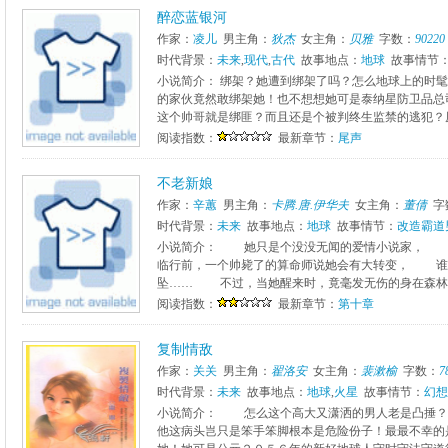
醉恋蓝银河
作家：
凌儿
男主角：
狄杰
女主角：
贝雅
字数：
90220
时代背景：
未来
,
现代
,
古代
故事地点：
地球
故事情节
小说简介： 绑架？她遭到绑架了吗？怎么地球上的时
的家伙竟然敢绑架她！也不想想她可是泰纳星防卫品总
这个帅哥就是绑匪？而且还是个被判终生监禁的逃犯？原
阅读指数：
最新章节：
尾声
不老新娘
作家：
辛蕙
男主角：
卡腾.唐.伊华夫
女主角：
董倩
字
时代背景：
未来
故事地点：
地球
故事情节：
改造霸道
小说简介： 她只是个没没无闻的爱情小说家，
临行前，一个帅毙了的算命师说她会有大转变， 谁
坠…… 不过，当她醒来时，竟毫发无伤的身在森林里
阅读指数：
最新章节：
第十章
复制情敌
作家：
关关
男主角：
翟洛安
女主角：
裴漱榆
字数：
7
时代背景：
未来
故事地点：
地球
,
火星
故事情节：
幻想
小说简介： 怎么这个高大又潇洒的男人老是凸捶？
他这病头岂只是笨手笨脚根本是危险份子！最最不幸的