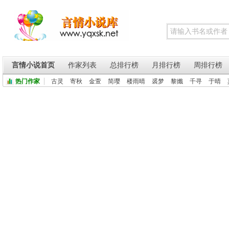
言情小说首页
作家列表
总排行榜
月排行榜
周排行榜
热门作家
古灵
寄秋
金萱
简璎
楼雨晴
裘梦
黎孅
千寻
于晴