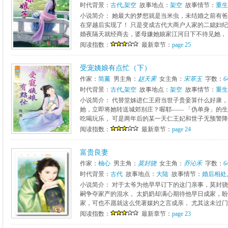
时代背景：
古代
,
架空
故事地点：
架空
故事情节：
重生
小说简介： 她最大的梦想就是当米虫，未结婚之前有爸
在穿越后实现了！ 只是变成古代大商户人家的二媳妇纪
婚夜隔天就经商去，婆母嫌她娘家江河日下不待见她， 说
阅读指数：
最新章节：
page 25
受宠姨娘有点忙（下）
作家：
简薰
男主角：
赵天霁
女主角：
宋萃玉
字数：
6
时代背景：
古代
,
架空
故事地点：
架空
故事情节：
重生
小说简介： 代替堂姊进仁王府当世子贵妾算什么好康，
她，立即将她转送城郊别庄？喔耶—— 「伪单身」的
吃喝玩乐， 可是两年后的某一天仁王妃和世子无预警降临
阅读指数：
最新章节：
page 24
富贵良妻
作家：
柚心
男主角：
莫封骁
女主角：
乔沁禾
字数：
6
时代背景：
古代
故事地点：
大陆
故事情节：
婚后相处
,
小说简介： 对于太爷为他早早订下的这门亲事，莫封骁
嗣争夺家产的混水， 太奶奶却满心期待他早日成家，盼
家，可也不愿就这么凭著媒妁之言成亲， 尤其这未过门的
阅读指数：
最新章节：
page 23