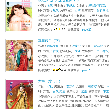
我依然记得怎么说爱你（下）
作家：
衣沅
男主角：
车赫凡
女主角：
汪瑀璇(汪羽璇)
时代背景：
现代
故事地点：
台湾
故事情节：
失而复得
,
小说简介： 车赫凡看似人生一帆风顺， 却无人知道隐
成的黑暗。 当他看见和自己遭遇如此相像的她， 他无
爱。 他从不轻易认输，但在命运之前， 谁都没有讨价还价
阅读指数：
最新章节：
page 25
真皇假后（下）
作家：
浅草茉莉
男主角：
祈夜白
女主角：
权九珍
字
时代背景：
古代
故事地点：
大陆
故事情节：
帝王将相
,
小说简介： 身为经历过九死一生的小米虫，现在她只求
偏救命恩人在此时爆出秘辛── 她家的灭门案凶手还在
个据说被死去的爱人误会得很深的冷酷皇帝。 为了让冤死
阅读指数：
最新章节：
page 28
女皇三嫁（下）
作家：
寄秋
男主角：
东方珩
女主角：
南青瑶
字数：
7
时代背景：
古代
,
架空
故事地点：
架空
故事情节：
帝王
小说简介： 上穷碧落下黄泉，不论你在哪、不论要付出
易网罗天下名医救醒因中毒而沉眠的爱妃， 东方珩没想
她，他强忍不舍派亲信送她回祖国，就盼著她早归， 结果