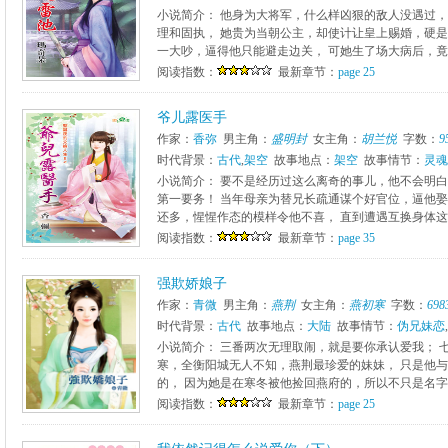
小说简介： 他身为大将军，什么样凶狠的敌人没遇过，
理和固执， 她贵为当朝公主，却使计让皇上赐婚，硬是
一大吵，逼得他只能避走边关， 可她生了场大病后，竟像
阅读指数：
最新章节：
page 25
爷儿露医手
作家：
香弥
男主角：
盛明封
女主角：
胡兰悦
字数：
9
时代背景：
古代
,
架空
故事地点：
架空
故事情节：
灵魂
小说简介： 要不是经历过这么离奇的事儿，他不会明白
第一要务！ 当年母亲为替兄长疏通谋个好官位，逼他娶
还多，惺惺作态的模样令他不喜， 直到遭遇互换身体这等
阅读指数：
最新章节：
page 35
强欺娇娘子
作家：
青微
男主角：
燕荆
女主角：
燕初寒
字数：
698
时代背景：
古代
故事地点：
大陆
故事情节：
伪兄妹恋
,
小说简介： 三番两次无理取闹，就是要你承认爱我； 
寒，全衡阳城无人不知，燕荆最珍爱的妹妹， 只是他
的， 因为她是在寒冬被他捡回燕府的，所以不只是名字，
阅读指数：
最新章节：
page 25