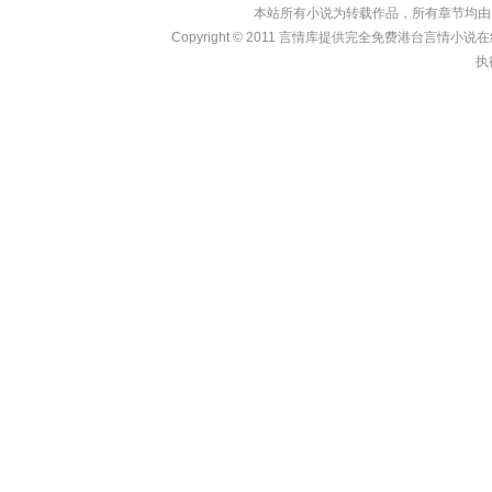
本站所有小说为转载作品，所有章节均由
Copyright © 2011
言情库
提供完全免费港台言情小说在线?亩
执