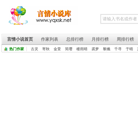
言情小说首页
作家列表
总排行榜
月排行榜
周排行榜
热门作家
古灵
寄秋
金萱
简璎
楼雨晴
裘梦
黎孅
千寻
于晴