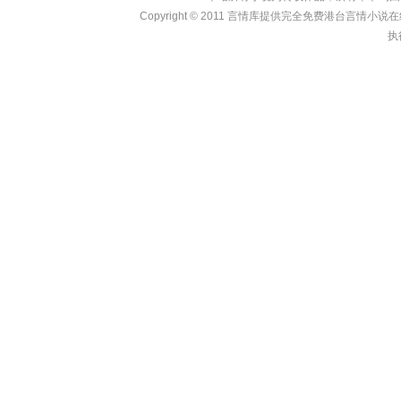
Copyright © 2011
言情库
提供完全免费港台言情小说在线?亩
执