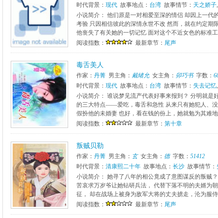
时代背景：
现代
故事地点：
台湾
故事情节：
天之娇子
,
小说简介： 他们原是一对相爱至深的情侣 却因上一代的
考验 只因相信彼此的深情永世不改 然而，就在约定期
他丧失了有关她的一切记忆 面对这个不近女色的标准工作
阅读指数：
最新章节：
尾声
毒舌美人
作家：
丹菁
男主角：
戴绪允
女主角：
卯巧书
字数：
6
时代背景：
现代
故事地点：
台湾
故事情节：
失去记忆
,
小说简介： 谁说梦见流产代表好事来报到？ 分明就是
的三大特点――爱吃，毒舌和急性 从来只有她犯人、没
假扮他的未婚妻 也好，看在钱的份上，她就勉为其难地陪
阅读指数：
最新章节：
第十章
叛贼贝勒
作家：
丹菁
男主角：
玄
女主角：
德
字数：
51412
时代背景：
清康熙二十年
故事地点：
长沙
故事情节：
小说简介： 她寻了八年的相公竟成了意图谋反的叛贼？
苦哀求万岁爷让她钻研兵法， 代替下落不明的夫婿为朝
征， 却在战场上被身为敌军大将的丈夫掳走，沦为服侍他的
阅读指数：
最新章节：
尾声