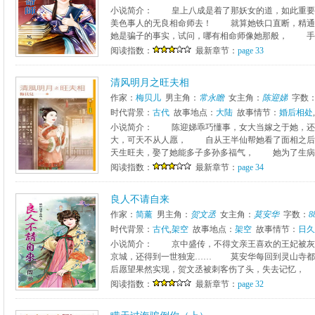
小说简介： 皇上八成是着了那妖女的道，如此重
美色事人的无良相命师去！ 就算她铁口直断，精
她是骗子的事实，试问，哪有相命师像她那般， 手段
阅读指数：
最新章节：
page 33
清风明月之旺夫相
作家：
梅贝儿
男主角：
常永瞻
女主角：
陈迎娣
字数
时代背景：
古代
故事地点：
大陆
故事情节：
婚后相处
,
小说简介： 陈迎娣乖巧懂事，女大当嫁之于她，
大，可天不从人愿， 自从王半仙帮她看了面相之
天生旺夫，娶了她能多子多孙多福气， 她为了生病的
阅读指数：
最新章节：
page 34
良人不请自来
作家：
简薰
男主角：
贺文丞
女主角：
莫安华
字数：
8
时代背景：
古代
,
架空
故事地点：
架空
故事情节：
日久
小说简介： 京中盛传，不得文亲王喜欢的王妃被
京城，还得到一世独宠…… 莫安华每回到灵山寺都
后愿望果然实现，贺文丞被刺客伤了头，失去记忆， 
阅读指数：
最新章节：
page 32