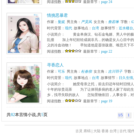
阅读指数：
最新章节：
page 24
情挑恶暴君
作家：
曼妮
男主角：
严昊风
女主角：
詹若琳
字数：
6
时代背景：
现代
故事地点：
台湾
故事情节：
近水楼台
,
小说简介： 黄金单身汉、钻石金龟婿、男人中的
乱撞 加上年纪轻轻成就非凡，的确是女人心目中
义的冷血动物！ 早知道他是嚣张跋扈、唯恐天下不乱
阅读指数：
最新章节：
page 22
寻香恋人
作家：
可乐
男主角：
杜春彻
女主角：
吉川羽子
字数
时代背景：
现代
故事地点：
台湾
故事情节：
日久生情
,
小说简介： 她受母亲之托，前去归还年轻时旧情
十年的珍贵花茶 为了让体弱多病的老人家了却此
乡，找寻失联的故人 怎知景物依旧，人事全非，对方
阅读指数：
最新章节：
page 19
共
82
本言情小说,共
5
页
1/5
1
古灵
席绢
|
大陆
香港
台湾
|
古代
现