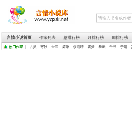
言情小说首页
作家列表
总排行榜
月排行榜
周排行榜
热门作家
古灵
寄秋
金萱
简璎
楼雨晴
裘梦
黎孅
千寻
于晴