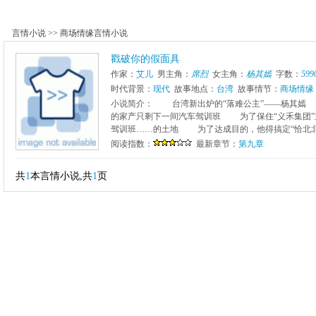
言情小说
>>
商场情缘言情小说
戳破你的假面具
作家：
艾儿
男主角：
席烈
女主角：
杨其嫣
字数：
599
时代背景：
现代
故事地点：
台湾
故事情节：
商场情缘
小说简介： 台湾新出炉的“落难公主”――杨其
的家产只剩下一间汽车驾训班 为了保住“义禾集团
驾训班……的土地 为了达成目的，他得搞定“恰北北”的
阅读指数：
最新章节：
第九章
共
1
本言情小说,共
1
页