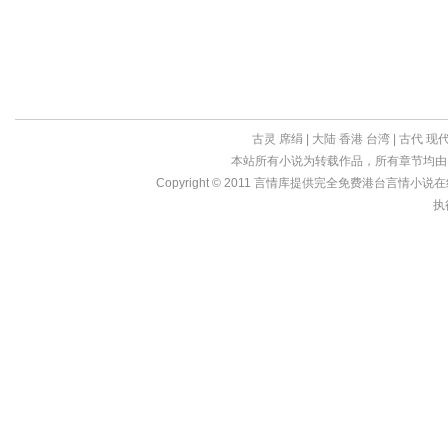
古灵
席绢
|
大陆
香港
台湾
|
古代
现
本站所有小说为转载作品，所有章节均由
Copyright © 2011
言情库
提供完全免费港台言情小说在线?亩
执