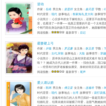
逆动
作家：
岳靖
男主角：
皇莲邦
女主角：
扬天莲
字数：
6
时代背景：
现代
故事地点：
祭家海岛
,
意大利
故事情节
小说简介： 心仪多年的女子嫁给别人，还要言不由衷地
受，也看清了一件事── 他真正需要的不是一个太有思
个刚巧陪在身边的扬天莲正符合他的条件， 她面貌明艳精
阅读指数：
最新章节：
后记
霸妻硬上弓
作家：
夕烟
男主角：
罗忌廉
女主角：
耿玉喜
字数：
7
时代背景：
古代
,
宋朝
故事地点：
大陆
故事情节：
穿越
小说简介： 原本快乐的登山之旅却演变成灾难片 耿玉
啦？？ 她成为古代人的第一件事－－找份头路，混口饭吃
～～经营布行的罗老板貌似潘安、身材好得没话说 废话不
阅读指数：
最新章节：
尾声
爱人请认赔
作家：
凯琍
男主角：
傅立棠
女主角：
连逸玲
字数：
8
时代背景：
现代
故事地点：
台湾
故事情节：
误打误撞
,
小说简介： 连逸玲对自己的人生早已拟好一套超完美计
结婚礼堂， 结果未婚夫却被横刀夺爱，这股气教她如何