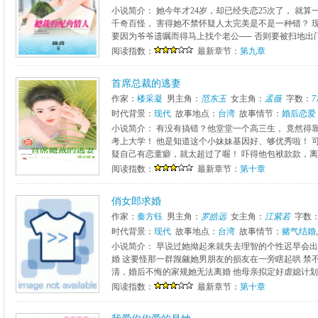
小说简介： 她今年才24岁，却已经失恋25次了， 就
千奇百怪， 害得她不禁怀疑人太完美是不是一种错？ 
要因为爷爷遗嘱而得马上找个老公── 否则要被扫地出门、
阅读指数：
最新章节：
第九章
首席总裁的逃妻
作家：
楼采凝
男主角：
范东玉
女主角：
孟薇
字数：
7
时代背景：
现代
故事地点：
台湾
故事情节：
婚后恋爱
小说简介： 有没有搞错？他堂堂一个高三生， 竟然得
考上大学！ 他是知道这个小妹妹基因好、够优秀啦！ 可
疑自己有恋童癖，就太超过了喔！ 吓得他包袱款款，离家.
阅读指数：
最新章节：
第十章
俏女郎求婚
作家：
秦方钰
男主角：
罗皓远
女主角：
江紫若
字数
时代背景：
现代
故事地点：
台湾
故事情节：
赌气结婚
,
小说简介： 早说过她拗起来就失去理智的个性迟早会出
婚 这要怪那一群觊觎她男朋友的损友在一旁瞎起哄 禁
清，婚后不悔的家规她无法离婚 他母亲拟定好虐媳计划准
阅读指数：
最新章节：
第十章