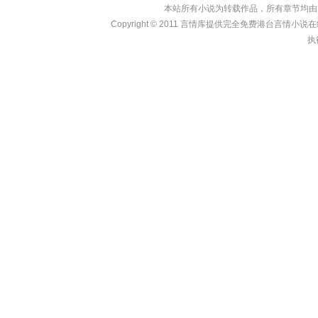
本站所有小说为转载作品，所有章节均由
Copyright © 2011
言情库
提供完全免费港台言情小说在线?亩
执