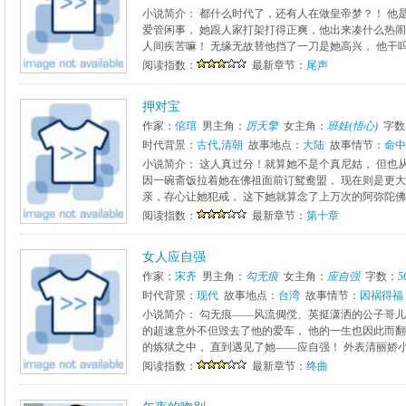
小说简介： 都什么时代了，还有人在做皇帝梦？！ 他
爱管闲事， 她跟人家打架打得正爽，他出来凑什么热闹
人间疾苦嘛！ 无缘无故替他挡了一刀是她高兴， 他干吗
阅读指数：
最新章节：
尾声
押对宝
作家：
倌琯
男主角：
厉天擎
女主角：
班娃(悟心)
字数
时代背景：
古代
,
清朝
故事地点：
大陆
故事情节：
命中
小说简介： 这人真过分！就算她不是个真尼姑， 但也
因一碗斋饭拉着她在佛祖面前订鸳鸯盟， 现在则是更大
亲，存心让她犯戒， 这下她就算念了上万次的阿弥陀佛也
阅读指数：
最新章节：
第十章
女人应自强
作家：
宋齐
男主角：
勾无痕
女主角：
应自强
字数：
5
时代背景：
现代
故事地点：
台湾
故事情节：
因祸得福
小说简介： 勾无痕――风流倜傥、英挺潇洒的公子哥儿
的超速意外不但毁去了他的爱车， 他的一生也因此而翻
的炼狱之中， 直到遇见了她――应自强！ 外表清丽娇小
阅读指数：
最新章节：
终曲