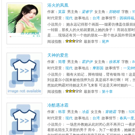
浴火的凤凰
作家：
莫霖
男主角：
梁睿宇
女主角：
郑晓晴
字数：
9
时代背景：
现代
故事地点：
台湾
故事情节：
因祸得福
,
小说简介： 她永远记得那个画面──烟雾仿佛盖住眼前
一转眼，那炙人的火焰就要跳上她的身子！ 而就在那时
是……现场还有另一个他的朋友──那个他从国外带回来的
阅读指数：
最新章节：
尾声
天神的爱意
作家：
简璎
男主角：
霍萨伊
女主角：
徐苒苒
字数：
8
时代背景：
现代
故事地点：
摩那国
故事情节：
一见钟
小说简介： 额有火焰记，脚有细链，臂有银饰 哇！这
到这蕞尔小国来被他强押为后 真是祸不单行啊！ 呵，
然如此鸭霸对待她这天外飞来客 可这是天神对她的一...
阅读指数：
最新章节：
第十章
冷酷遇冰霜
作家：
韩霏
男主角：
冷磊
女主角：
甯晓霜
字数：
928
时代背景：
现代
故事地点：
台湾
故事情节：
春风一度
,
小说简介： 一场意外教她从此封闭心房不再开口 一夜
着那名陌生又亲密的男子 而今，为了一桩债务，她嫁进