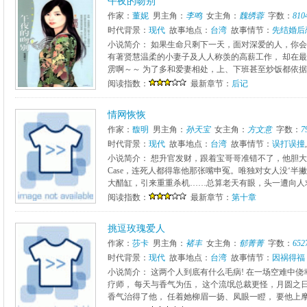
午夜的吻别
作家：
董妮
男主角：
李鸣
女主角：
魏绣蓉
字数：
810
时代背景：
现代
故事地点：
台湾
故事情节：
先结婚后
小说简介： 如果生命只剩下一天，面对深爱的人，你会
有著贤慧温柔的小妻子及人人称羡的高薪工作， 却在
雳啊～～ 为了多和爱妻相处，上、下班甚至炒饭都依据固
阅读指数：
最新章节：
后记
情网恢恢
作家：
馥明
男主角：
孙天宝
女主角：
方文意
字数：
7
时代背景：
现代
故事地点：
台湾
故事情节：
误打误撞
,
小说简介： 想升官发财，跟着宝哥哥准错不了，他胆大
Case，连死人都得靠他那张嘴申冤。唯独对女人没‘半
大醋缸，引来重重杀机……总算老天有眼，头一遭向人求助
阅读指数：
最新章节：
第十章
挑逗玫瑰爱人
作家：
莎卡
男主角：
褚丰
女主角：
郁菁菁
字数：
652
时代背景：
现代
故事地点：
台湾
故事情节：
因祸得福
小说简介： 这两个人到底有什么毛病! 在一场空难中
疗师， 每天与香气为伍， 这个流氓总裁更怪，月圆之
香气治得了他， 任着她柳眉一扬、凤眼一瞪， 要他上摩天