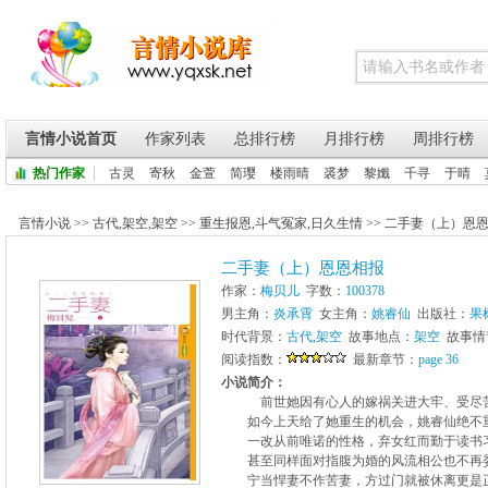
言情小说首页
作家列表
总排行榜
月排行榜
周排行榜
热门作家
古灵
寄秋
金萱
简璎
楼雨晴
裘梦
黎孅
千寻
于晴
言情小说
>>
古代
,
架空
,
架空
>>
重生报恩
,
斗气冤家
,
日久生情
>>
二手妻（上）恩
二手妻（上）恩恩相报
作家：
梅贝儿
字数：
100378
男主角：
炎承霄
女主角：
姚睿仙
出版社：
果
时代背景：
古代
,
架空
故事地点：
架空
故事情
阅读指数：
最新章节：
page 36
小说简介：
前世她因有心人的嫁祸关进大牢、受尽
如今上天给了她重生的机会，姚睿仙绝不
一改从前唯诺的性格，弃女红而勤于读书
甚至同样面对指腹为婚的风流相公也不再
宁当悍妻不作苦妻，方过门就被休离更是