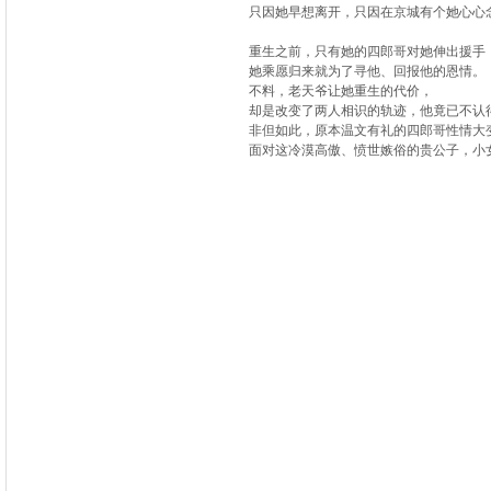
只因她早想离开，只因在京城有个她心心念
重生之前，只有她的四郎哥对她伸出援手
她乘愿归来就为了寻他、回报他的恩情。
不料，老天爷让她重生的代价，
却是改变了两人相识的轨迹，他竟已不认
非但如此，原本温文有礼的四郎哥性情大
面对这冷漠高傲、愤世嫉俗的贵公子，小