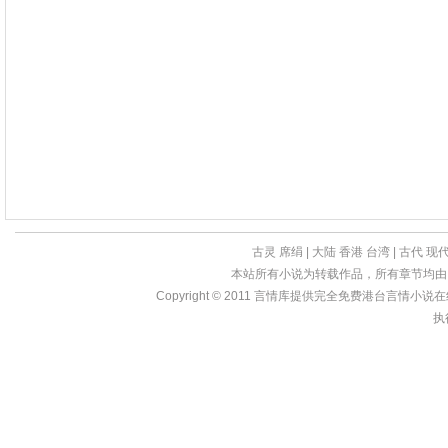
古灵
席绢
|
大陆
香港
台湾
|
古代
现
本站所有小说为转载作品，所有章节均由
Copyright © 2011
言情库
提供完全免费港台言情小说在线?亩
执