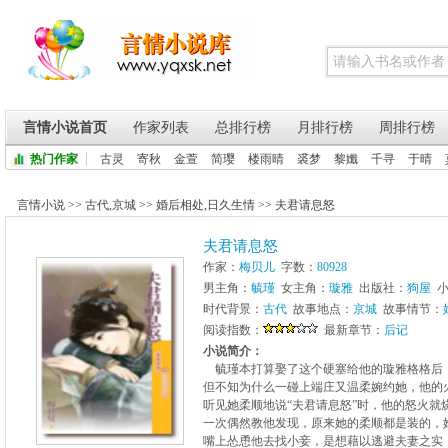
言情小说首页
作家列表
总排行榜
月排行榜
周排行榜
热门作家
古灵
寄秋
金萱
简璎
楼雨晴
裘梦
黎孅
千寻
于晴
言情小说
>>
古代
,
京城
>>
婚后相处
,
日久生情
>>
夫君请息怒
夫君请息怒
作家：
梅贝儿
字数：
80928
男主角：
毓瑾
女主角：
璇雅
出版社：
狗屋
小
时代背景：
古代
故事地点：
京城
故事情节：
阅读指数：
最新章节：
后记
小说简介：
毓瑾本打算娶了这个硬塞给他的璇雅格格后
但不知为什么一碰上端庄又温柔婉约她，他的
听见她柔顺地说“夫君请息怒”时，他的怒火就
一次偶然教他发现，原来她的柔顺都是装的，
嘴上怂恿他去找小妾，是想藉以逃避夫妻之实