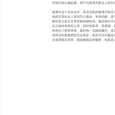
但他岂能让她如愿，就不信迷倒无数女人的自
璇雅对这个花名在外，风流无限的毓瑾贝勒全
他把宫里的女人惹得芳心蠢动、争风吃醋，真
惨的是太皇太后竟把她指婚给他，她还推托不
反正她也有因应之策，就对他装乖、装柔顺、
把他往小妾那里推，最好他一见她就嫌闷，连
但情况却跟她想的完全相反，他非但没闪她远
还老爱腻在房里，挑战她隐忍的极限，他真是