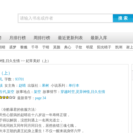
搜 索
榜
月排行榜
周排行榜
最近更新列表
最新入库
雨晴
裘梦
黎孅
千寻
于晴
莫颜
典心
子纹
明星
阳光晴子
凯琍
谢
神怪
,
日久生情
>>
妃常美好（上）
（上）
儿
字数：
93701
镇
女主角：
赵晴
出版社：
果树
小说系列：
单行本
古代
,
架空
故事地点：
架空
故事情节：
穿越时空
,
灵异神怪
,
日久生情
最新章节：
page 34
酷暴君的收服方法〉
性心脏病的赵晴在十八岁这一年寿终正寝，
得以解脱，没想到遇上一名两光道士，
名同姓又同年同月同日生，居然收错三魂七魄，
丰王朝的肃王妃身上重生！不仅一醒来就身怀六甲，