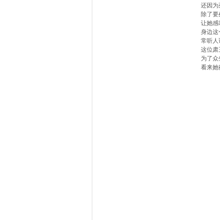
还因为死
除了要处
让她感叹
身边这个
常听人说
这位肃王
为了众生
看来她得