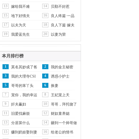
13
14
嫁给我不难
贝勒不好惹
15
16
地下好情夫
良人终篇·一品
诰命妻
17
18
以夫为天
良人下篇·嫁夫
当随夫
19
20
我爱蓝先生
以妻为荣
本月排行榜
1
2
莫名其妙成了爸
我的金主秘密
3
4
我的大理寺CSI
诱惑小护士
手扎（上）
5
6
哥哥的笨丫头
换妻
7
8
宠你，我的幸运
王妃宠上天
宝贝
9
10
奸夫赢妇
哥哥，拜托饶了
我
11
12
旧爱找麻烦
财奴童养媳
13
14
分居算什么
砸到一个帅哥做
老公
15
16
赚到奶娃娶到妻
给老公的情书