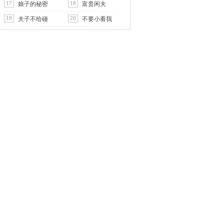
17
18
娘子的秘密
富贵闲夫
19
20
夫子不给碰
不要小看我