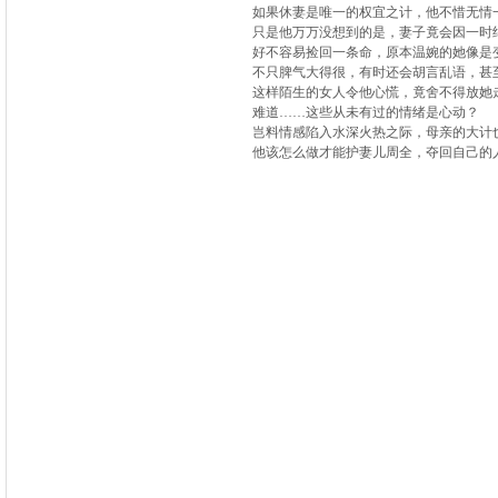
如果休妻是唯一的权宜之计，他不惜无情一
只是他万万没想到的是，妻子竟会因一时
好不容易捡回一条命，原本温婉的她像是
不只脾气大得很，有时还会胡言乱语，甚
这样陌生的女人令他心慌，竟舍不得放她
难道……这些从未有过的情绪是心动？
岂料情感陷入水深火热之际，母亲的大计也
他该怎么做才能护妻儿周全，夺回自己的