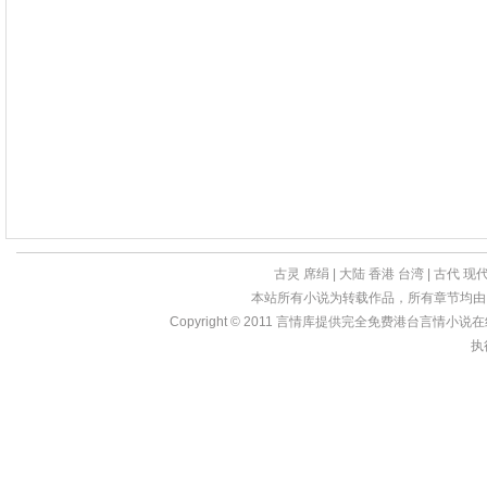
古灵
席绢
|
大陆
香港
台湾
|
古代
现
本站所有小说为转载作品，所有章节均由
Copyright © 2011
言情库
提供完全免费港台言情小说在线?亩
执