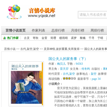
言情小说首页
作家列表
总排行榜
月排行榜
周排行榜
热门作家
古灵
寄秋
金萱
简璎
楼雨晴
裘梦
黎孅
千寻
于晴
言情小说
>>
古代
,
架空
,
架空
>>
灵异神怪
,
波折重重
,
失而复得
>>
国公夫人的家务
国公夫人的家务事（下）
作家：
梅贝儿
字数：
94563
男主角：
雷天羿
女主角：
何冬昀
出版社：
果
时代背景：
古代
,
架空
故事地点：
架空
故事情
阅读指数：
最新章节：
page 34
小说简介：
雷天羿贵为定国公，英俊面庞配上显赫身
可他却深刻明白这份尊荣不若外人想得光
如若可以选择，他宁可抛下一切，只当个
只因他心中藏着一个秘密，加上身为长公主
不仅操控着他的人生，更祭出妻儿百般威