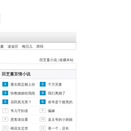
上薰
凌淑芬
梅贝儿
席绢
田芝蔓小说
|
收藏本站
田芝蔓言情小说
1
2
重生限定赖上你
千万买妻
3
4
快教姨娘给我跪
我们离婚了
5
6
花郎真无害？
侯爷是个腹黑的
7
8
爷儿守妇道
骗嫁
9
10
恩客请自重
县太爷的小厨娘
11
12
桃花女总管
香一个，店长