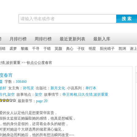
搜 索
榜
月排行榜
周排行榜
最近更新列表
最新入库
雨晴
裘梦
黎孅
千寻
于晴
莫颜
典心
子纹
明星
阳光晴子
凯琍
谢
生情
,
波折重重
>>
钦点公公度春宵
度春宵
蔓
字数：
108460
皓轩
女主角：
孙笃灵
出版社：
新月文化
小说系列：
单行本
古代
,
架空
故事地点：
架空
故事情节：
帝王将相
,
日久生情
,
波折重重
最新章节：
page 20
女人认定他只是想要荣华富贵，
扮太监接近她骗取她的感情，他真是想喊冤，
他的身分是假的，还背着会杀头的秘密，
更对她这个大肆选秀的储君满心偏见，
她身边照料她后，他的所有想法瞬间改变──