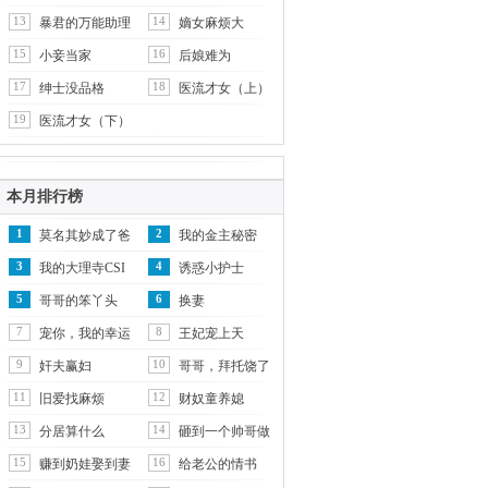
13
14
暴君的万能助理
嫡女麻烦大
15
16
小妾当家
后娘难为
17
18
绅士没品格
医流才女（上）
19
医流才女（下）
本月排行榜
1
2
莫名其妙成了爸
我的金主秘密
3
4
我的大理寺CSI
诱惑小护士
手扎（上）
5
6
哥哥的笨丫头
换妻
7
8
宠你，我的幸运
王妃宠上天
宝贝
9
10
奸夫赢妇
哥哥，拜托饶了
我
11
12
旧爱找麻烦
财奴童养媳
13
14
分居算什么
砸到一个帅哥做
老公
15
16
赚到奶娃娶到妻
给老公的情书