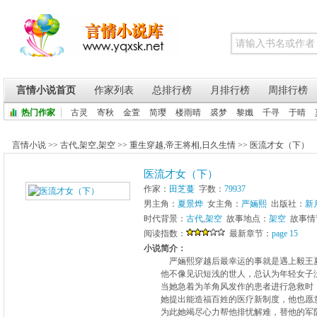
言情小说首页
作家列表
总排行榜
月排行榜
周排行榜
热门作家
古灵
寄秋
金萱
简璎
楼雨晴
裘梦
黎孅
千寻
于晴
言情小说
>>
古代
,
架空
,
架空
>>
重生穿越
,
帝王将相
,
日久生情
>>
医流才女（下）
医流才女（下）
作家：
田芝蔓
字数：
79937
男主角：
夏景烨
女主角：
严婳熙
出版社：
新
时代背景：
古代
,
架空
故事地点：
架空
故事情
阅读指数：
最新章节：
page 15
小说简介：
严婳熙穿越后最幸运的事就是遇上毅王夏
他不像见识短浅的世人，总认为年轻女子
当她急着为羊角风发作的患者进行急救时，
她提出能造福百姓的医疗新制度，他也愿意
为此她竭尽心力帮他排忧解难，替他的军队