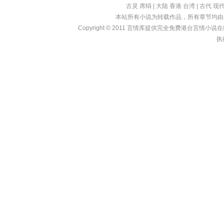
古灵
席绢
|
大陆
香港
台湾
|
古代
现
本站所有小说为转载作品，所有章节均由
Copyright © 2011
言情库
提供完全免费港台言情小说在线?亩
执