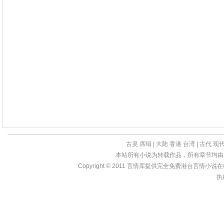
古灵
席绢
|
大陆
香港
台湾
|
古代
现
本站所有小说为转载作品，所有章节均由
Copyright © 2011
言情库
提供完全免费港台言情小说在线?亩
执