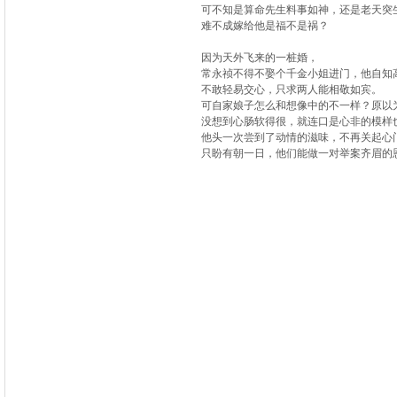
可不知是算命先生料事如神，还是老天突生
难不成嫁给他是福不是祸？
因为天外飞来的一桩婚，
常永祯不得不娶个千金小姐进门，他自知
不敢轻易交心，只求两人能相敬如宾。
可自家娘子怎么和想像中的不一样？原以
没想到心肠软得很，就连口是心非的模样
他头一次尝到了动情的滋味，不再关起心
只盼有朝一日，他们能做一对举案齐眉的