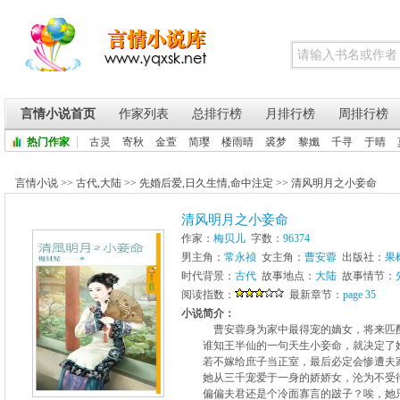
言情小说首页
作家列表
总排行榜
月排行榜
周排行榜
热门作家
古灵
寄秋
金萱
简璎
楼雨晴
裘梦
黎孅
千寻
于晴
言情小说
>>
古代
,
大陆
>>
先婚后爱
,
日久生情
,
命中注定
>>
清风明月之小妾命
清风明月之小妾命
作家：
梅贝儿
字数：
96374
男主角：
常永祯
女主角：
曹安蓉
出版社：
果
时代背景：
古代
故事地点：
大陆
故事情节：
阅读指数：
最新章节：
page 35
小说简介：
曹安蓉身为家中最得宠的嫡女，将来匹配
谁知王半仙的一句天生小妾命，就决定了她
若不嫁给庶子当正室，最后必定会惨遭夫
她从三千宠爱于一身的娇娇女，沦为不受
偏偏夫君还是个冷面寡言的跛子？唉，她