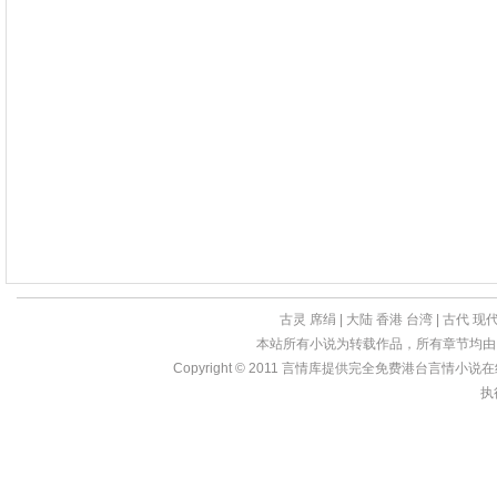
古灵
席绢
|
大陆
香港
台湾
|
古代
现
本站所有小说为转载作品，所有章节均由
Copyright © 2011
言情库
提供完全免费港台言情小说在线?亩
执