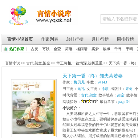
言情小说首页
作家列表
总排行榜
月排行榜
周排行榜
热门作家
古灵
寄秋
金萱
简璎
楼雨晴
裘梦
黎孅
千寻
于晴
言情小说
>>
古代
,
架空
,
架空
>>
帝王将相
,
一往情深
,
波折重重
>>
天下第一香（终
天下第一香（终）知夫莫若妻
作家：
梅贝儿
字数：
94143
男主角：
元礼
女主角：
徐敏
出版社：
果树
小
时代背景：
古代
,
架空
故事地点：
架空
故事情
阅读指数：
最新章节：
page 34
小说简介：
只要能和所爱之人相守一生，敏敏留在王府
她自小懂得生存之道，要明哲保身越受宠就得
然而太过幸福恩爱的日子仍让聪慧的她失去该
随着王妃神秘落水而亡竟成了最大的嫌疑犯！
落入小人诬陷、屈打成招的陷阱里已难全身而