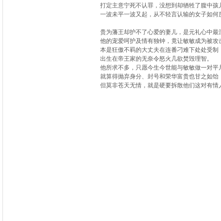
打定主意宁死不认罪，没想到却牺牲了腹中孩
一波未平一波又起，从不轻言认输的女子如何
贵为藩王却护不了心爱的妻儿，是元礼心中最
他的宠爱呵护及情有独钟，竟让敏敏成为被攻
本是狂傲不羁的大丈夫在连番刁难下处处受制
出生在帝王家的无奈令怒火几欲焚毁理智。
他所求不多，只愿今生今世能与敏敏做一对平
就算得抛弃身分、封号和荣华富贵也甘之如饴
但莫非苍天无情，就是硬要拆散他们这对有情