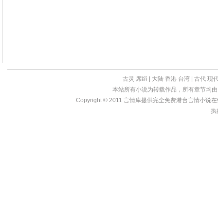
古灵
席绢
|
大陆
香港
台湾
|
古代
现
本站所有小说为转载作品，所有章节均由
Copyright © 2011
言情库
提供完全免费港台言情小说在线?亩
执