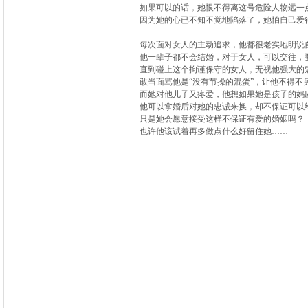
如果可以的话，她恨不得离这号危险人物远一
因为她的心已不知不觉地陷落了，她怕自己爱
每次面对女人的主动追求，他都很老实地明说
他一辈子都不会结婚，对于女人，可以交往，
直到碰上这个拘谨保守的女人，无视他强大的
敢当面骂他是“没有节操的混蛋”，让他不得不
而她对他儿子又疼爱，他想如果她是孩子的妈
他可以拿婚后对她的忠诚来换，却不保证可以
只是她会愿意接受这样不保证有爱的婚姻吗？
也许他该试着再多做点什么好留住她……