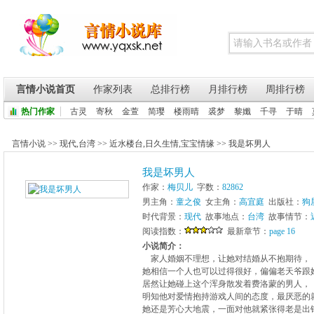
言情小说首页
作家列表
总排行榜
月排行榜
周排行榜
热门作家
古灵
寄秋
金萱
简璎
楼雨晴
裘梦
黎孅
千寻
于晴
言情小说
>>
现代
,
台湾
>>
近水楼台
,
日久生情
,
宝宝情缘
>>
我是坏男人
我是坏男人
作家：
梅贝儿
字数：
82862
男主角：
童之俊
女主角：
高宜庭
出版社：
狗
时代背景：
现代
故事地点：
台湾
故事情节：
阅读指数：
最新章节：
page 16
小说简介：
家人婚姻不理想，让她对结婚从不抱期待，
她相信一个人也可以过得很好，偏偏老天爷跟
居然让她碰上这个浑身散发着费洛蒙的男人，
明知他对爱情抱持游戏人间的态度，最厌恶的
她还是芳心大地震，一面对他就紧张得老是出