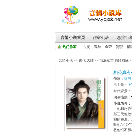
言情小说首页
作家列表
总排行
热门作家
古灵
寄秋
金萱
简璎
楼
言情小说
>>
古代
,
大陆
>>
情深意重
,
再续前缘
>
相公真有
作家：
梅贝
男主角：
上
时代背景：
阅读指数：
小说简介：
他和赵静
那三天他放
她的娇羞、
唤他“相公
教他恨不得