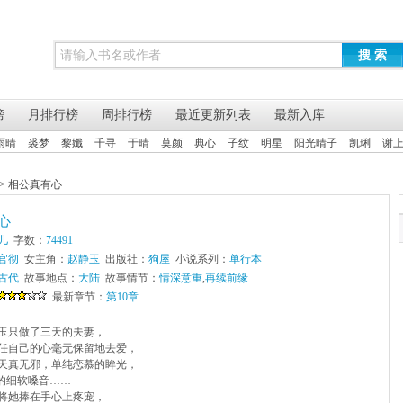
搜 索
榜
月排行榜
周排行榜
最近更新列表
最新入库
雨晴
裘梦
黎孅
千寻
于晴
莫颜
典心
子纹
明星
阳光晴子
凯琍
谢
>
相公真有心
心
儿
字数：
74491
官彻
女主角：
赵静玉
出版社：
狗屋
小说系列：
单行本
古代
故事地点：
大陆
故事情节：
情深意重
,
再续前缘
最新章节：
第10章
玉只做了三天的夫妻，
任自己的心毫无保留地去爱，
天真无邪，单纯恋慕的眸光，
”的细软嗓音……
将她捧在手心上疼宠，