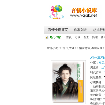
言情小说首页
作家列表
总排行
热门作家
古灵
寄秋
金萱
简璎
楼
言情小说
>>
古代
,
大陆
>>
情深意重
,
再续前缘
>
相公真有
作家：
梅贝
男主角：
上
时代背景：
阅读指数：
小说简介：
他和赵静
那三天他放
她的娇羞、
唤他“相公
教他恨不得