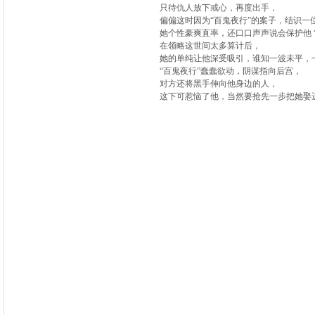
只待仇人放下戒心，再度出手，
偏偏这时因为“百鬼夜行”的案子，结识一
她个性豪爽直率，还口口声声说会保护他
在领略这世间太多算计后，
她的单纯让他深受吸引，谁知一波未平，
“百鬼夜行”蠢蠢欲动，阴谋指向后宫，
对方还将黑手伸向他身边的人，
这下可惹恼了他，当然要抢先一步把她娶