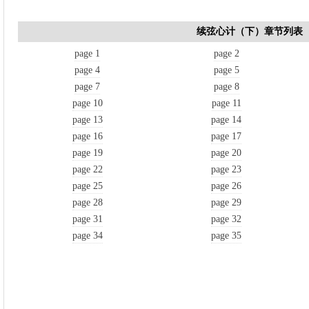
续弦心计（下）章节列表
page 1
page 2
page 4
page 5
page 7
page 8
page 10
page 11
page 13
page 14
page 16
page 17
page 19
page 20
page 22
page 23
page 25
page 26
page 28
page 29
page 31
page 32
page 34
page 35