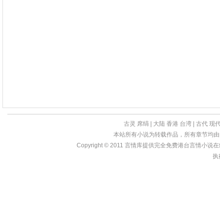
古灵
席绢
|
大陆
香港
台湾
|
古代
现
本站所有小说为转载作品，所有章节均由
Copyright © 2011
言情库
提供完全免费港台言情小说在线?亩
执