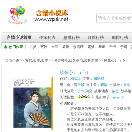
言情小说首页
作家列表
总排行榜
月排行榜
周排行榜
热门作家
古灵
寄秋
金萱
简璎
楼雨晴
裘梦
黎孅
千寻
于晴
言情小说
>>
古代
,
架空
,
架空
>>
灵异神怪
,
日久生情
,
波折重重
>>
续弦心计（下）
续弦心计（下）
作家：
梅贝儿
字数：
100832
男主角：
容子骥
女主角：
程瑜
出版社：
果树
时代背景：
古代
,
架空
故事地点：
架空
故事情
阅读指数：
最新章节：
page 36
小说简介：
容子骥身为开国功臣之后，又天赋异禀
却是宁可相信鬼，也不相信人，
两位兄长及正室皆遭咒杀致死，
他发誓要揪出幕后真凶，即使是至亲也不
于是他在人前装成温文有礼的谦谦君子，