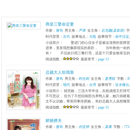
商皇三娶命定妻
作家：
唐筠
男主角：
严承
女主角：
石无颜(孟宸容)
字
时代背景：
古代
故事地点：
大陆
故事情节：
命中注定
,
小说简介： 娶进门的心仪女子是被迫顶替的冒牌
进来，竟发现想像跟现实的差距， 当年救他一命的
有！ 不仅奴仆照三餐打骂，还是个只爱金银珠宝的肤
阅读指数：
最新章节：
page 13
总裁大人给我靠
作家：
唐筠
男主角：
时任则
女主角：
姜秀旼
字数：
8
时代背景：
现代
故事地点：
台湾
故事情节：
近水楼台
,
小说简介： 就凭她，三流大学毕业，在校成绩又烂得可
不可思议， 但为了不想回南部当养鸭人家，她只得硬着
文不认识她，菁英同事排挤她， 幸好总裁大人虽然嘴里不
阅读指数：
最新章节：
page 31
娇娘撩夫
作家：
唐筠
男主角：
刘玄烨
女主角：
莫离
字数：
773