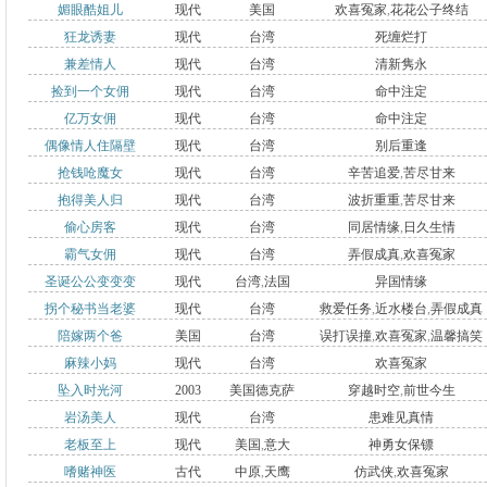
媚眼酷姐儿
现代
美国
欢喜冤家
,
花花公子终结
大
狂龙诱妻
现代
台湾
死缠烂打
兼差情人
现代
台湾
清新隽永
捡到一个女佣
现代
台湾
命中注定
亿万女佣
现代
台湾
命中注定
偶像情人住隔壁
现代
台湾
别后重逢
抢钱呛魔女
现代
台湾
辛苦追爱
,
苦尽甘来
抱得美人归
现代
台湾
波折重重
,
苦尽甘来
偷心房客
现代
台湾
同居情缘
,
日久生情
霸气女佣
现代
台湾
弄假成真
,
欢喜冤家
圣诞公公变变变
现代
台湾
,
法国
异国情缘
拐个秘书当老婆
现代
台湾
救爱任务
,
近水楼台
,
弄假成真
陪嫁两个爸
美国
台湾
误打误撞
,
欢喜冤家
,
温馨搞笑
麻辣小妈
现代
台湾
欢喜冤家
坠入时光河
2003
美国德克萨
穿越时空
,
前世今生
岩汤美人
现代
台湾
患难见真情
年
,
1739年
斯州
,
康尔
老板至上
现代
美国
,
意大
神勇女保镖
森庄园
,
台
嗜赌神医
古代
中原
,
天鹰
仿武侠
,
欢喜冤家
利