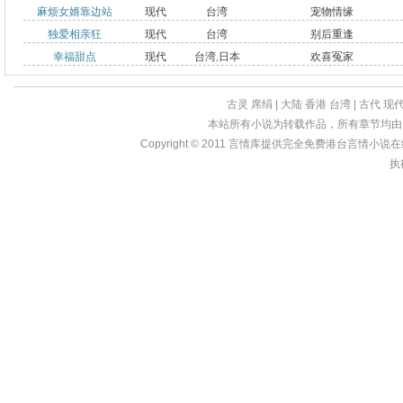
麻烦女婿靠边站
现代
台湾
宠物情缘
法国
独爱相亲狂
现代
台湾
别后重逢
幸福甜点
现代
台湾
,
日本
欢喜冤家
古灵
席绢
|
大陆
香港
台湾
|
古代
现
本站所有小说为转载作品，所有章节均由
Copyright © 2011
言情库
提供完全免费港台言情小说在线?亩
执