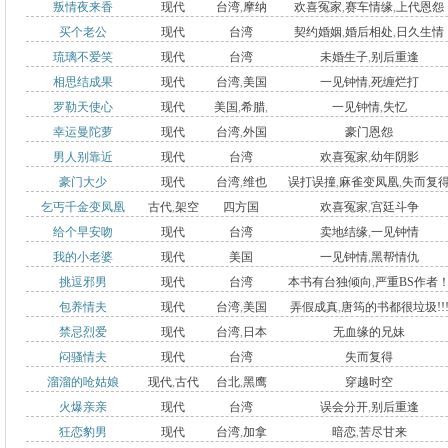
叛情夜来香
现代
台湾
,
摩纳
欢喜冤家
,
赛车情缘
,
上代恩怨
买个老公
现代
台湾
契约婚姻
,
婚后相处
,
日久生情
哥
,
巴黎
琉璃不爱笑
现代
台湾
未婚生子
,
别后重逢
相思结成果
现代
台湾
,
美国
一见钟情
,
死缠烂打
罗勒天使心
现代
美国
,
希腊
,
一见钟情
,
失忆
幸运曼陀萝
现代
台湾
,
外国
豪门恩怨
法国
男人别靠近
现代
台湾
欢喜冤家
,
幼年阴影
豪门大少
现代
台湾
,
维也
误打误撞
,
麻雀变凤凰
,
失而复
乞丐千金变凤凰
古代
,
架空
四方国
欢喜冤家
,
宫廷斗争
纳
,
法国
给个早安吻
现代
台湾
卖地结缘
,
一见钟情
我的小老婆
现代
美国
一见钟情
,
黑帮情仇
挑逗邪男
现代
台湾
本书有台独倾向
,
严重BS作者
包养情夫
现代
台湾
,
美国
弄假成真
,
唐筠的书都很垃圾!!
禁忌烈爱
现代
台湾
,
日本
无血缘的兄妹
闷骚情夫
现代
台湾
失而复得
溜溜的呛姑娘
现代
,
古代
台北
,
黑鹰
穿越时空
火爆亲亲
现代
台湾
误会分开
,
别后重逢
元朝
堡
狂恋豹男
现代
台湾
,
加拿
暗恋
,
苦尽甘来