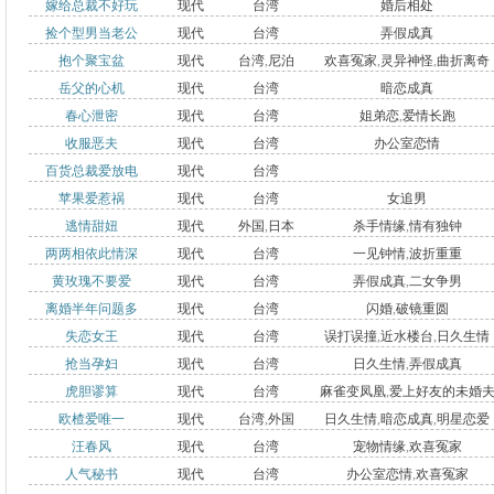
嫁给总裁不好玩
现代
台湾
婚后相处
捡个型男当老公
现代
台湾
弄假成真
抱个聚宝盆
现代
台湾
,
尼泊
欢喜冤家
,
灵异神怪
,
曲折离奇
岳父的心机
现代
台湾
暗恋成真
尔
,
英国
春心泄密
现代
台湾
姐弟恋
,
爱情长跑
收服恶夫
现代
台湾
办公室恋情
百货总裁爱放电
现代
台湾
苹果爱惹祸
现代
台湾
女追男
逃情甜妞
现代
外国
,
日本
杀手情缘
,
情有独钟
两两相依此情深
现代
台湾
一见钟情
,
波折重重
黄玫瑰不要爱
现代
台湾
弄假成真
,
二女争男
离婚半年问题多
现代
台湾
闪婚
,
破镜重圆
失恋女王
现代
台湾
误打误撞
,
近水楼台
,
日久生情
抢当孕妇
现代
台湾
日久生情
,
弄假成真
虎胆谬算
现代
台湾
麻雀变凤凰
,
爱上好友的未婚
欧楂爱唯一
现代
台湾
,
外国
日久生情
,
暗恋成真
,
明星恋爱
汪春风
现代
台湾
宠物情缘
,
欢喜冤家
人气秘书
现代
台湾
办公室恋情
,
欢喜冤家