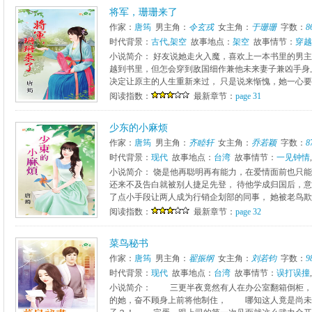
将军，珊珊来了
作家：
唐筠
男主角：
令玄戎
女主角：
于珊珊
字数：
8
时代背景：
古代
,
架空
故事地点：
架空
故事情节：
穿越
小说简介： 好友说她走火入魔，喜欢上一本书里的男主
越到书里，但怎会穿到敌国细作兼他未来妻子兼凶手身
决定让原主的人生重新来过， 只是说来惭愧，她一心要保
阅读指数：
最新章节：
page 31
少东的小麻烦
作家：
唐筠
男主角：
齐睦轩
女主角：
乔若颖
字数：
8
时代背景：
现代
故事地点：
台湾
故事情节：
一见钟情
,
小说简介： 饶是他再聪明再有能力，在爱情面前也只能
还来不及告白就被别人捷足先登， 待他学成归国后，意
了点小手段让两人成为行销企划部的同事， 她被老鸟欺负
阅读指数：
最新章节：
page 32
菜鸟秘书
作家：
唐筠
男主角：
翟振纲
女主角：
刘若钧
字数：
9
时代背景：
现代
故事地点：
台湾
故事情节：
误打误撞
,
小说简介： 三更半夜竟然有人在办公室翻箱倒柜
的她，奋不顾身上前将他制住， 哪知这人竟是尚未