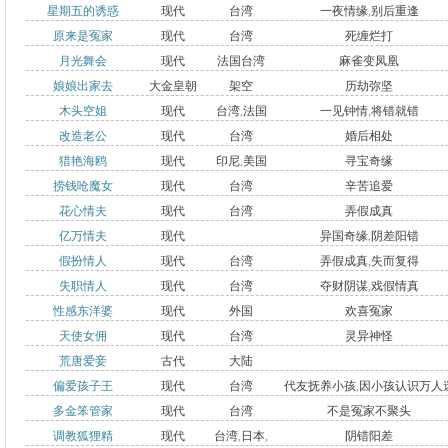
北
星期五的诱惑
现代
台湾
一夜情缘
,
别后重逢
山庄
原来是冤家
现代
台湾
死缠烂打
月光舞会
现代
法国台湾
麻雀变凤凰
娘娘出家去
大金皇朝
架空
历劫弥坚
木头空姐
现代
台湾
,
法国
一见钟情
,
将错就错
改造老公
现代
台湾
婚后相处
猎艳海鸥
现代
印尼
,
美国
寻宝奇缘
捞钱呛魔女
现代
台湾
辛苦追爱
花心情夫
现代
台湾
弄假成真
亿万情夫
现代
异国奇缘
,
阴差阳错
假扮情人
现代
台湾
弄假成真
,
失而复得
失职情人
现代
台湾
夺财阴谋
,
戏假情真
性感东洋婆
现代
外国
欢喜冤家
天使女佣
现代
台湾
灵异神怪
荒唐爱妾
古代
大陆
偏爱孩子王
现代
台湾
代友抚养小孩
,
因小孩认识万人
多金笨管家
现代
台湾
不是冤家不聚头
医生
调教狐狸精
现代
台湾
,
日本
,
阴错阳差