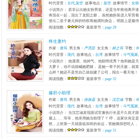
时代背景：
古代
,
架空
故事地点：
架空
故事情节：
女扮
小说简介： 若非认出她女扮男装，还是当年救他离开迷
将混在一起，混出了龙阳之癖， 虽然她扮装进入军营着
使出二皇子兼元帅的特权将她调到身边， 明面上是服侍他
阅读指数：
最新章节：
page 28
终生妻约
作家：
唐筠
男主角：
严亮臣
女主角：
林之筠
字数：
8
时代背景：
现代
故事地点：
台湾
故事情节：
斗气冤家
,
小说简介： 他潇洒、他帅气、他聪明优秀？他和她是天
大萝卜，动不动就喊她肥猪， 是她一辈子的天敌，就算
么样？她还不是凭自己就创建了公司，闯出一番天地！ 她
阅读指数：
最新章节：
page 32
爆肝小助理
作家：
唐筠
男主角：
徐振磊
女主角：
沈芯涵
字数：
8
时代背景：
现代
故事地点：
台湾
故事情节：
斗气冤家
,
小说简介： 当沈芯涵发现面试官兼执行长是不久前才跟
腐上……等等，他录用她当助理了？ 哼，这家伙肯定是
然，上班第一天就面临加班的命运，害她饿得想吃人， 长
阅读指数：
最新章节：
page 31