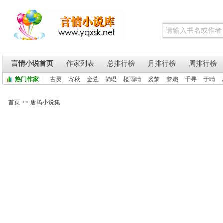
言情小说首页
作家列表
总排行榜
月排行榜
周排行榜
热门作家
古灵
寄秋
金萱
简璎
楼雨晴
裘梦
黎孅
千寻
于晴
首页
>>
唐筠小说集