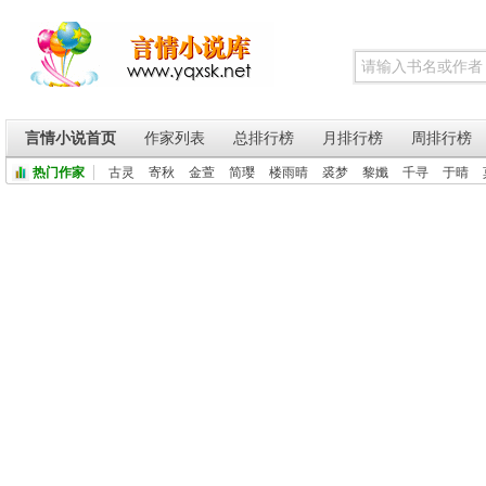
言情小说首页
作家列表
总排行榜
月排行榜
周排行榜
热门作家
古灵
寄秋
金萱
简璎
楼雨晴
裘梦
黎孅
千寻
于晴