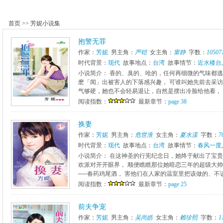
首页
>>
芳妮小说集
抱警无罪
作家：
芳妮
男主角：
严铠
女主角：
甯静
字数：
10507
时代背景：
现代
故事地点：
台湾
故事情节：
近水楼台
,
小说简介： 香的、臭的、呛的，任何再细微的气味都逃
麽「闻」出被害人的下落感兴趣， 可谁叫她先前去采访
气够硬，她也不会轻易退让，自然是摆出冷脸给他看， 只
阅读指数：
最新章节：
page 38
换妻
作家：
芳妮
男主角：
危世淮
女主角：
夏水漾
字数：
7
时代背景：
现代
故事地点：
台湾
故事情节：
春风一度
,
小说简介： 在这神圣的行宪纪念日，她终于献出了宝贵
欢派对开开眼界， 顺便瞧瞧那位她暗恋三年的超级大帅
──春药鸡尾酒， 害他们在人家的温室里把该做的、不该做
阅读指数：
最新章节：
page 25
前夫争宠
作家：
芳妮
男主角：
吴尚皓
女主角：
赖珍熙
字数：
1