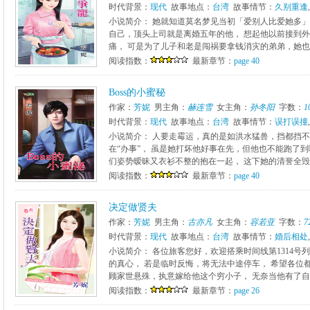
时代背景：
现代
故事地点：
台湾
故事情节：
久别重逢
,
小说简介： 她就知道莫名梦见当初「爱别人比爱她多」
自己，顶头上司就是离婚五年的他， 想起他以前接到
痛， 可是为了儿子和老是闯祸要拿钱消灾的弟弟，她也只
阅读指数：
最新章节：
page 40
Boss的小蜜秘
作家：
芳妮
男主角：
赫连雪
女主角：
孙冬阳
字数：
1
时代背景：
现代
故事地点：
台湾
故事情节：
误打误撞
,
小说简介： 人要走霉运，真的是如洪水猛兽，挡都挡不
在“办事”， 虽是她打坏他好事在先，但他也不能跑了
们姿势暧昧又衣衫不整的抱在一起， 这下她的清誉全毁、
阅读指数：
最新章节：
page 40
决定做贤夫
作家：
芳妮
男主角：
古亦凡
女主角：
容若亚
字数：
7
时代背景：
现代
故事地点：
台湾
故事情节：
婚后相处
,
小说简介： 各位旅客您好，欢迎搭乘时间线第1314号
的真心， 若是临时反悔，将无法中途停车， 希望各位
顾家世悬殊，执意嫁给他这个穷小子， 无奈当他有了自己
阅读指数：
最新章节：
page 26