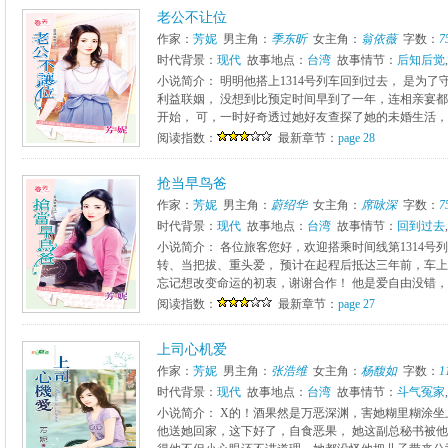
老公不让位
作家：
芳妮
男主角：
季东昕
女主角：
翁依薇
字数：
7
时代背景：
现代
故事地点：
台湾
故事情节：
后知后觉
,
小说简介： 明明他搭上1314号列车回到过去， 是为
利益联姻， 没想到比预定时间早到了一年，连相亲宴都
开始， 可，一时好奇透过她好友查探了她的未婚生活， 
阅读指数：
最新章节：
page 28
抢当早鸟爸
作家：
芳妮
男主角：
蔚绍华
女主角：
席咏深
字数：
7
时代背景：
现代
故事地点：
台湾
故事情节：
回到过去
,
小说简介： 各位旅客您好，欢迎搭乘时间线第1314号
转、当把拔、重头爱， 预计在起程后抵达三年前，车上
忘记想改变命运的初衷，谢谢合作！ 他是爱自由没错，但
阅读指数：
最新章节：
page 27
上司心机爱
作家：
芳妮
男主角：
张浩维
女主角：
杨馥如
字数：
1
时代背景：
现代
故事地点：
台湾
故事情节：
斗气冤家
,
小说简介： X的！酒果然是万恶深渊，害她糊里糊涂坐
他送她回家，这下好了，自食恶果， 她这副总秘书被他