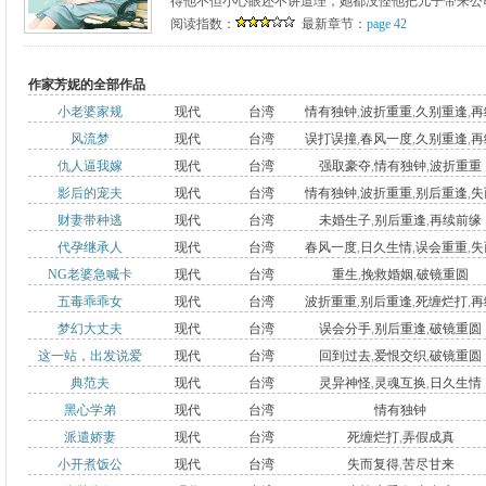
得他不但小心眼还不讲道理，她都没怪他把儿子带来公司，
阅读指数：
最新章节：
page 42
作家芳妮的全部作品
小老婆家规
现代
台湾
情有独钟
,
波折重重
,
久别重逢
,
再
风流梦
现代
台湾
误打误撞
,
春风一度
,
久别重逢
,
再
前缘
仇人逼我嫁
现代
台湾
强取豪夺
,
情有独钟
,
波折重重
前缘
影后的宠夫
现代
台湾
情有独钟
,
波折重重
,
别后重逢
,
失
财妻带种逃
现代
台湾
未婚生子
,
别后重逢
,
再续前缘
复得
代孕继承人
现代
台湾
春风一度
,
日久生情
,
误会重重
,
失
NG老婆急喊卡
现代
台湾
重生
,
挽救婚姻
,
破镜重圆
复得
五毒乖乖女
现代
台湾
波折重重
,
别后重逢
,
死缠烂打
,
再
梦幻大丈夫
现代
台湾
误会分手
,
别后重逢
,
破镜重圆
前缘
这一站，出发说爱
现代
台湾
回到过去
,
爱恨交织
,
破镜重圆
典范夫
现代
台湾
灵异神怪
,
灵魂互换
,
日久生情
黑心学弟
现代
台湾
情有独钟
派遣娇妻
现代
台湾
死缠烂打
,
弄假成真
小开煮饭公
现代
台湾
失而复得
,
苦尽甘来