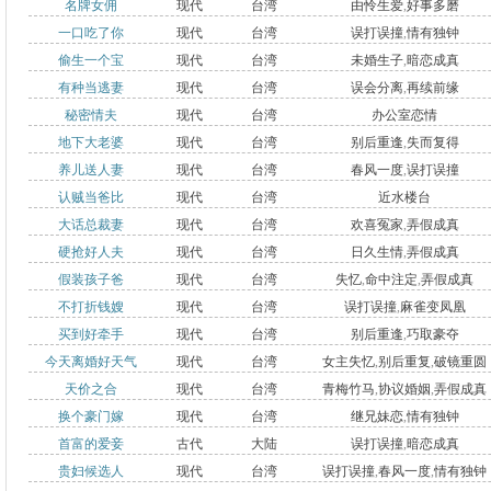
名牌女佣
现代
台湾
由怜生爱
,
好事多磨
一口吃了你
现代
台湾
误打误撞
,
情有独钟
偷生一个宝
现代
台湾
未婚生子
,
暗恋成真
有种当逃妻
现代
台湾
误会分离
,
再续前缘
秘密情夫
现代
台湾
办公室恋情
地下大老婆
现代
台湾
别后重逢
,
失而复得
养儿送人妻
现代
台湾
春风一度
,
误打误撞
认贼当爸比
现代
台湾
近水楼台
大话总裁妻
现代
台湾
欢喜冤家
,
弄假成真
硬抢好人夫
现代
台湾
日久生情
,
弄假成真
假装孩子爸
现代
台湾
失忆
,
命中注定
,
弄假成真
不打折钱嫂
现代
台湾
误打误撞
,
麻雀变凤凰
买到好牵手
现代
台湾
别后重逢
,
巧取豪夺
今天离婚好天气
现代
台湾
女主失忆
,
别后重复
,
破镜重圆
天价之合
现代
台湾
青梅竹马
,
协议婚姻
,
弄假成真
换个豪门嫁
现代
台湾
继兄妹恋
,
情有独钟
首富的爱妾
古代
大陆
误打误撞
,
暗恋成真
贵妇候选人
现代
台湾
误打误撞
,
春风一度
,
情有独钟