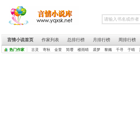
言情小说首页
作家列表
总排行榜
月排行榜
周排行榜
热门作家
古灵
寄秋
金萱
简璎
楼雨晴
裘梦
黎孅
千寻
于晴