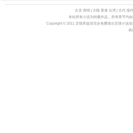
古灵
席绢
|
大陆
香港
台湾
|
古代
现
本站所有小说为转载作品，所有章节均由
Copyright © 2011
言情库
提供完全免费港台言情小说在线?亩
执